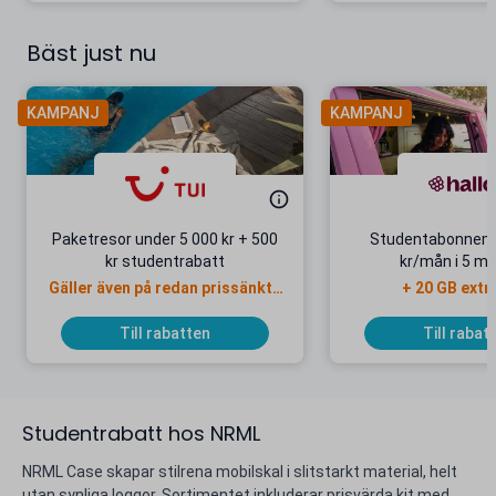
Bäst just nu
KAMPANJ
KAMPANJ
Paketresor under 5 000 kr + 500
Studentabonnema
kr studentrabatt
kr/mån i 5 m
Gäller även på redan prissänkta
+ 20 GB extr
resor
Till rabatten
Till rabat
Studentrabatt hos NRML
NRML Case skapar stilrena mobilskal i slitstarkt material, helt
utan synliga loggor. Sortimentet inkluderar prisvärda kit med