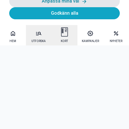
Anpassa mina val
Godkänn alla
HEM
UTFORSKA
KORT
KAMPANJER
NYHETER
Mecenat Alumni
·
Seniordays
·
Mecenat Talang
·
TraineeGuiden