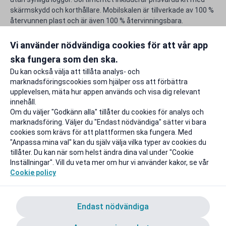
skärmskydd och korthållare. Mobilskalen är tillverkade av 100 %
återvunnen plast och är även 100 % återvinningsbara.
Använd din unika rabattkod för NRML och gör studentlivet lite
rikare.
Vi använder nödvändiga cookies för att vår app
ska fungera som den ska.
Rapportera ett problem
Du kan också välja att tillåta analys- och
marknadsföringscookies som hjälper oss att förbättra
upplevelsen, mäta hur appen används och visa dig relevant
innehåll.
Om du väljer "Godkänn alla" tillåter du cookies för analys och
marknadsföring. Väljer du "Endast nödvändiga" sätter vi bara
cookies som krävs för att plattformen ska fungera. Med
"Anpassa mina val" kan du själv välja vilka typer av cookies du
tillåter. Du kan när som helst ändra dina val under "Cookie
Inställningar". Vill du veta mer om hur vi använder kakor, se vår
Cookie policy
Endast nödvändiga