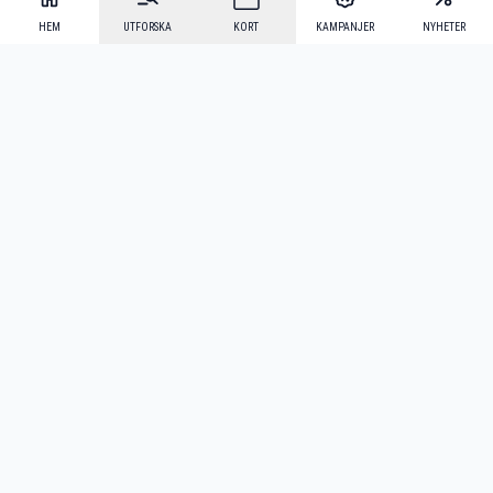
HEM
UTFORSKA
KORT
KAMPANJER
NYHETER
Mecenat Alumni
·
Seniordays
·
Mecenat Talang
·
TraineeGuiden
Svenska
(sv)