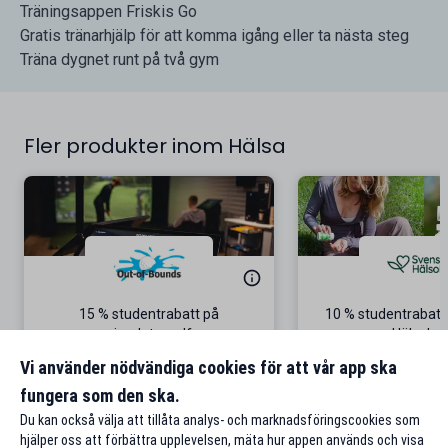
Träningsappen Friskis Go
Gratis tränarhjälp för att komma igång eller ta nästa steg
Träna dygnet runt på två gym
Fler produkter inom Hälsa
15 % studentrabatt på
10 % studentrabatt
simulatorgolf
Hälsokos
Från 100 kr/tim i Göteborg
Gäller på ordinar
Vi använder nödvändiga cookies för att vår app ska
fungera som den ska.
Till rabatten
Till rabat
Du kan också välja att tillåta analys- och marknadsföringscookies som
hjälper oss att förbättra upplevelsen, mäta hur appen används och visa