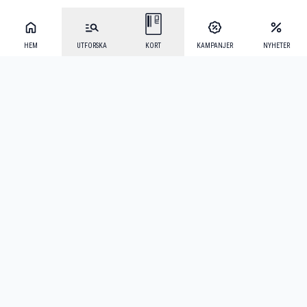
HEM
UTFORSKA
KORT
KAMPANJER
NYHETER
Mecenat Alumni
·
Seniordays
·
Mecenat Talang
·
TraineeGuiden