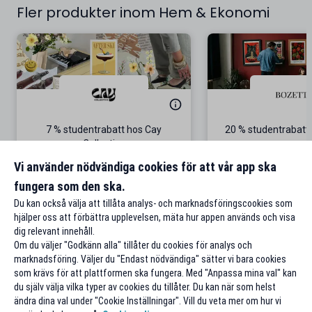
Fler produkter inom Hem & Ekonomi
7 % studentrabatt hos Cay
20 % studentrabatt
Collective
Gäller även p
Vi använder nödvändiga cookies för att vår app ska
fungera som den ska.
Till rabatten
Till rabat
Du kan också välja att tillåta analys- och marknadsföringscookies som
hjälper oss att förbättra upplevelsen, mäta hur appen används och visa
dig relevant innehåll.
Om du väljer "Godkänn alla" tillåter du cookies för analys och
marknadsföring. Väljer du "Endast nödvändiga" sätter vi bara cookies
som krävs för att plattformen ska fungera. Med "Anpassa mina val" kan
du själv välja vilka typer av cookies du tillåter. Du kan när som helst
ändra dina val under "Cookie Inställningar". Vill du veta mer om hur vi