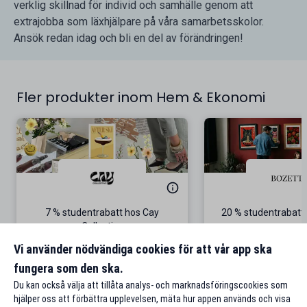
verklig skillnad för individ och samhälle genom att
extrajobba som läxhjälpare på våra samarbetsskolor.
Ansök redan idag och bli en del av förändringen!
Fler produkter inom Hem & Ekonomi
7 % studentrabatt hos Cay
20 % studentrabatt
Collective
Gäller även p
Vi använder nödvändiga cookies för att vår app ska
fungera som den ska.
Till rabatten
Till rabat
Du kan också välja att tillåta analys- och marknadsföringscookies som
hjälper oss att förbättra upplevelsen, mäta hur appen används och visa