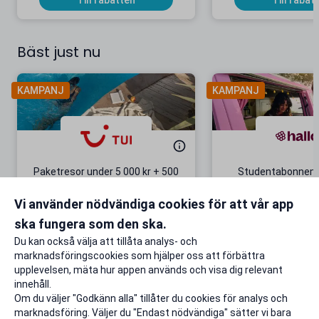
Till rabatten
Till rabat
Bäst just nu
KAMPANJ
KAMPANJ
Paketresor under 5 000 kr + 500
Studentabonnema
kr studentrabatt
kr/mån i 5 m
Vi använder nödvändiga cookies för att vår app
Gäller även på redan prissänkta
+ 20 GB extr
resor
ska fungera som den ska.
Till rabatten
Till rabat
Du kan också välja att tillåta analys- och
marknadsföringscookies som hjälper oss att förbättra
upplevelsen, mäta hur appen används och visa dig relevant
innehåll.
Om du väljer "Godkänn alla" tillåter du cookies för analys och
marknadsföring. Väljer du "Endast nödvändiga" sätter vi bara