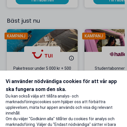
Till rabatten
Till rabat
Bäst just nu
KAMPANJ
KAMPANJ
Paketresor under 5 000 kr + 500
Studentabonnema
kr studentrabatt
kr/mån i 5 m
Vi använder nödvändiga cookies för att vår app
Gäller även på redan prissänkta
+ 20 GB extr
resor
ska fungera som den ska.
Till rabatten
Till rabat
Du kan också välja att tillåta analys- och
marknadsföringscookies som hjälper oss att förbättra
upplevelsen, mäta hur appen används och visa dig relevant
innehåll.
Om du väljer "Godkänn alla" tillåter du cookies för analys och
marknadsföring. Väljer du "Endast nödvändiga" sätter vi bara