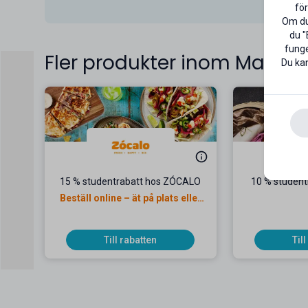
för
Om du 
du "
funge
Fler produkter inom Mat
Du kan
15 % studentrabatt hos ZÓCALO
10 % studen
Beställ online – ät på plats eller
ta med
Till rabatten
Til