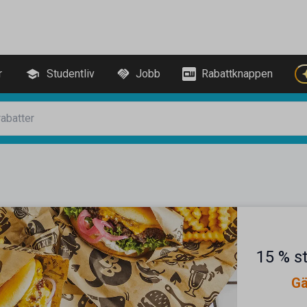
r
Studentliv
Jobb
Rabattknappen
15 % s
Gä