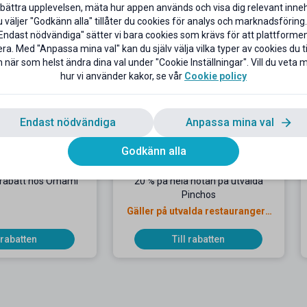
bättra upplevelsen, mäta hur appen används och visa dig relevant inneh
väljer "Godkänn alla" tillåter du cookies för analys och marknadsföring.
Endast nödvändiga" sätter vi bara cookies som krävs för att plattforme
ra. Med "Anpassa mina val" kan du själv välja vilka typer av cookies du til
 när som helst ändra dina val under "Cookie Inställningar". Vill du veta
hur vi använder kakor, se vår
Cookie policy
Endast nödvändiga
Anpassa mina val
Godkänn alla
trabatt hos Omami
20 % på hela notan på utvalda
Pinchos
Gäller på utvalda restauranger i
Stockholm
l rabatten
Till rabatten