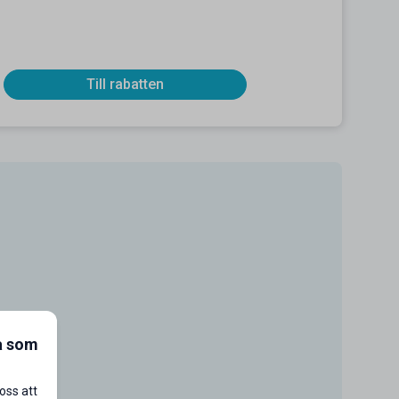
Till rabatten
a som
oss att