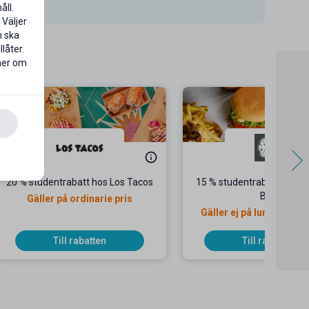
åll.
 Väljer
n ska
låter.
 mer om
20 % studentrabatt hos Los Tacos
15 % studentrabatt hos B
Bun
Gäller på ordinarie pris
Gäller ej på luncherbju
Till rabatten
Till rabatten