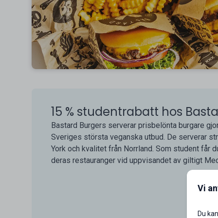
15 % studentrabatt hos Bast
Bastard Burgers serverar prisbelönta burgare gjo
Sveriges största veganska utbud. De serverar st
York och kvalitet från Norrland. Som student får du
deras restauranger vid uppvisandet av giltigt Mec
Vi a
Du kan