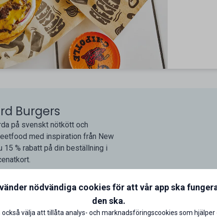
ard Burgers
rda på svenskt nötkött och
reetfood med inspiration från New
 15 % rabatt på din beställning i
enatkort.
nvänder nödvändiga cookies för att vår app ska funger
den ska.
 också välja att tillåta analys- och marknadsföringscookies som hjälper 