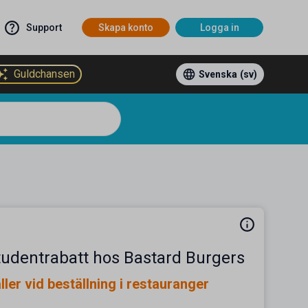
Support
Skapa konto
Logga in
Guldchansen
Svenska
(sv)
tudentrabatt hos Bastard Burgers
ller vid beställning i restauranger