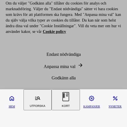
Om du väljer "Godkänn alla" tillåter du cookies för analys och
marknadsföring. Väljer du "Endast nödvändiga" sätter vi bara cookies
som krävs för att plattformen ska fungera. Med "Anpassa mina val" kan
du själv välja vilka typer av cookies du tillåter. Du kan när som helst
ändra dina val under "Cookie Inställningar". Vill du veta mer om hur vi
använder kakor, se vår
Cookie policy
Endast nödvändiga
Anpassa mina val
Godkänn alla
UTFORSKA
KORT
HEM
KAMPANJER
NYHETER