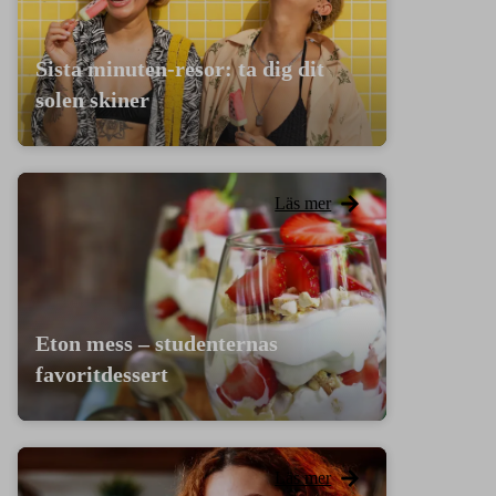
Sista minuten-resor: ta dig dit
solen skiner
Läs mer
Eton mess – studenternas
favoritdessert
Läs mer