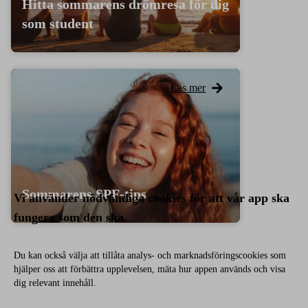
Hitta sommarens drömresa för dig
som student
Läs mer
Sommarens SPF-tips
Vi använder nödvändiga cookies för att vår app ska
fungera som den ska.
Du kan också välja att tillåta analys- och marknadsföringscookies som
hjälper oss att förbättra upplevelsen, mäta hur appen används och visa
dig relevant innehåll.