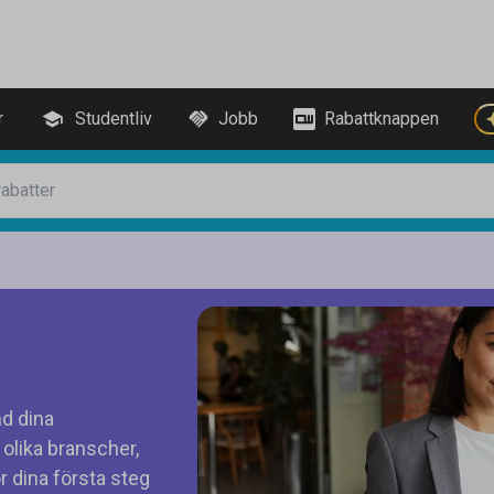
r
Studentliv
Jobb
Rabattknappen
nd dina
olika branscher,
ör dina första steg