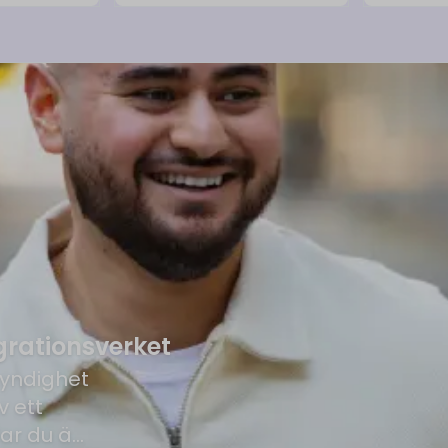
rationsverket
myndighet
v ett
Var du än