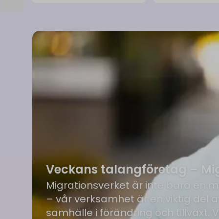
Veckans talangföretag – Mig
Migrationsverket är inte bara en 
– vår verksamhet är en viktig del a
samhälle i förändring och tillväxt. 