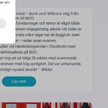
 mer om
et och mod – Boris och Wiktors väg från
Handels till BDO
om mer än föreläsningar och tentor är något både
under på. Genom engagemang, arbete vid sidan av
lja att utforska olika vägar har de byggt en stark
ina karriärer – redan innan examen.
tudier vid Handelshögskolan i Stockholm med
deltidsarbete på BDO.
at mig att så tidigt få arbeta med avancerade
leveranser med hög synlighet. Det var utmanande,
idigt mycket lärorikt." -
Wiktor
Läs mer