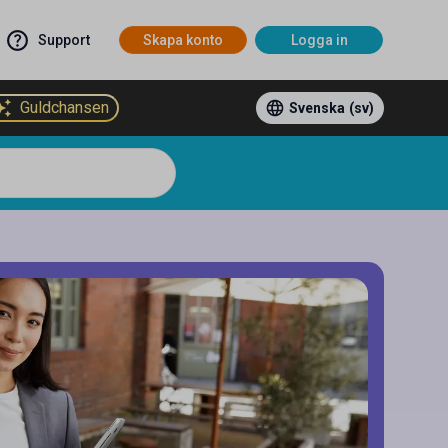
Support
Skapa konto
Logga in
Guldchansen
Svenska
(sv)