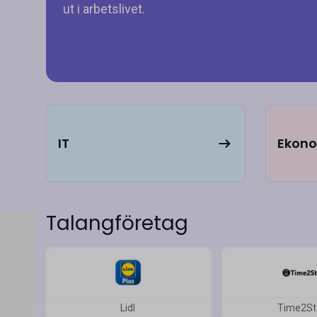
ut i arbetslivet.
IT
Ekon
Talangföretag
Lidl
Time2St