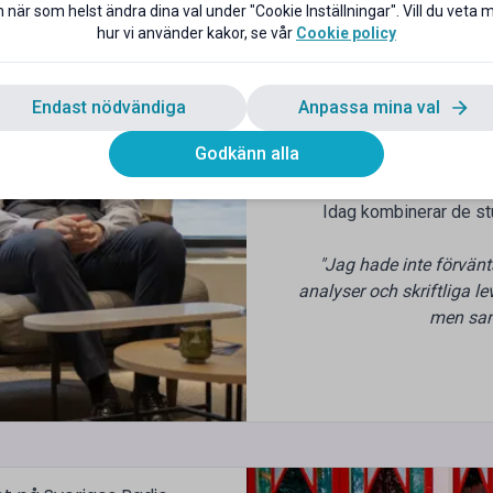
 när som helst ändra dina val under "Cookie Inställningar". Vill du veta
hur vi använder kakor, se vår
Cookie policy
Engagemang, nyfikenh
Att studietiden handlar 
Endast nödvändiga
Anpassa mina val
Boris och Wiktor skriver 
Godkänn alla
studierna och en tydlig vi
grund för s
Idag kombinerar de s
"Jag hade inte förvänt
analyser och skriftliga 
men samt