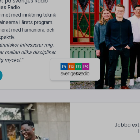
 på Sveriges Radio
ges Radio
mmet med inriktning teknik
aineerna i årets program.
inerat med humaniora, och
pektiv.
änniskor intresserar mig.
 mellan olika discipliner.
ig mycket."
Jobba extr