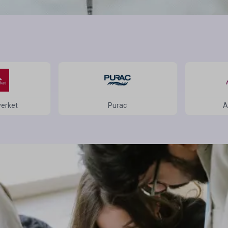
t ha
 utför och
ecklande!
verket
Purac
A