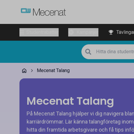
Studentrabatter
Kampanjer
Tävlinga
Mecenat Talang
Mecenat Talang
På Mecenat Talang hjälper vi dig navigera bla
karriärdrömmar. Lär känna talangföretag inom 
hitta din framtida arbetsgivare och få tips inf