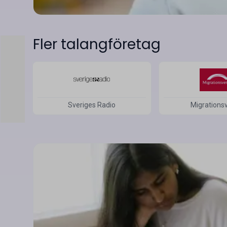
tar plats hos oss så kommer du at
variation i arbetet, i uppgifterna du
frågorna du hanterar – det är utv
Fler talangföretag
Sveriges Radio
Migrations