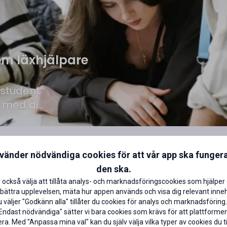
om läxhjälpare
 student
r med din
r att få
oende
nvänder nödvändiga cookies för att vår app ska funger
den ska.
 också välja att tillåta analys- och marknadsföringscookies som hjälper 
Extrajobba som läxhjälpare
Jobba m
bättra upplevelsen, mäta hur appen används och visa dig relevant inneh
Läxhjälpen · Sverige
Migratio
väljer "Godkänn alla" tillåter du cookies för analys och marknadsföring.
Heltid, T
Endast nödvändiga" sätter vi bara cookies som krävs för att plattforme
ra. Med "Anpassa mina val" kan du själv välja vilka typer av cookies du til