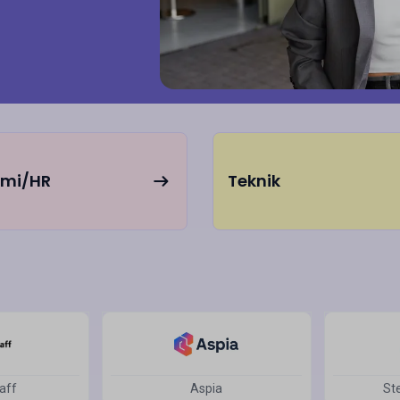
omi/HR
Teknik
aff
Aspia
St