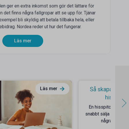
den ger en extra inkomst som gör det lättare för
 det finns några fallgropar att se upp för. Tjänar
exempel bli skyldig att betala tillbaka hela, eller
diebidrag. Nordea reder ut hur det fungerar.
Läs mer
Läs mer
Så skapar du e
hisspitch
En hisspitch är din c
snabbt sälja in dig sjä
några sekund