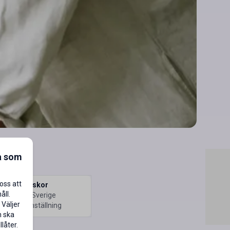
a som
oss att
ed människor
åll.
nsverket · Sverige
 Väljer
illsvidareanställning
n ska
låter.