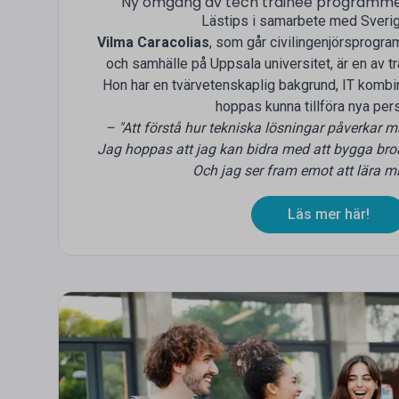
Ny omgång av tech trainee programmet
Lästips i samarbete med Sveri
Vilma Caracolias
, som går civilingenjörsprogra
och samhälle på Uppsala universitet, är en av tr
Hon har en tvärvetenskaplig bakgrund, IT komb
hoppas kunna tillföra nya pers
– "Att förstå hur tekniska lösningar påverkar m
Jag hoppas att jag kan bidra med att bygga broar
Och jag ser fram emot att lära m
Läs mer här!