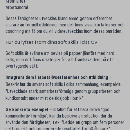
Kreativitet
Arbetsmoral
Dessa färdigheter utvecklas bland annat genom erfarenhet
snarare än formell utbildning, men det finns vissa korta kurser och
coachning att få om du vill vidareutvecklas inom dessa områden.
Hur du lyfter fram dina soft skills i ditt CV
Soft skills är svårare att bevisa på papper jämfört med hard
skills, men det finns strategier för att framhäva dem på ett
övertygande sätt:
Integrera dem i arbetslivserfarenhet och utbildning
–
Beskriv hur du använt soft skills i olika sammanhang, exempelvis
"Utvecklade stark samarbetsförmåga genom grupparbeten och
kundkontakt under mitt deltidsjobb i butik."
Ge konkreta exempel
– Istället för att bara skriva "god
kommunikativ förmåga", kan du beskriva en situation där du
använde den färdigheten, t.ex. "Ledde en grupp om fem personer
i ett projekt och presenterade resultatet för 50 åhörare."