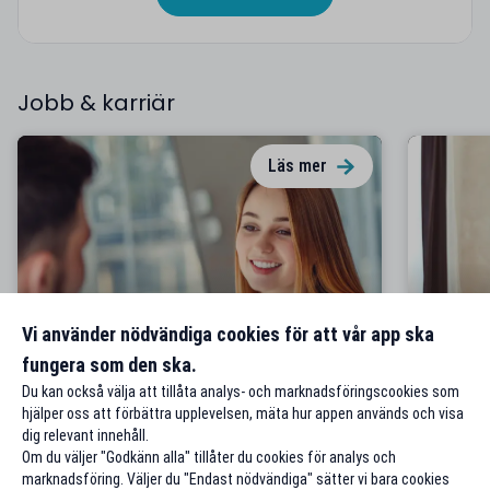
Jobb & karriär
Läs mer
Visa engagemang på
Vad är 
Vi använder nödvändiga cookies för att vår app ska
arbetsintervjun – ställ frågor!
viktig
fungera som den ska.
Du kan också välja att tillåta analys- och marknadsföringscookies som
hjälper oss att förbättra upplevelsen, mäta hur appen används och visa
dig relevant innehåll.
Om du väljer "Godkänn alla" tillåter du cookies för analys och
marknadsföring. Väljer du "Endast nödvändiga" sätter vi bara cookies