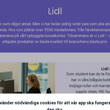
Lidl
te som något annat. Men vi har heller aldrig velat vara som alla andr
lunda. Hos oss jobbar över 5500 medarbetare, från färskhetsexper
lanerarna på vårt nybyggda huvudkontor. Tillsammans är vi Lidl –
erbjuder produkter av bästa kvalitet till branschens bästa pris.
Lidl
Som student kan du ta förs
har vi våra blågula but
möjliga roller och karriä
supply chain, HR, fas
Internationellt finn
nvänder nödvändiga cookies för att vår app ska funger
dagligvarukedja. Hos oss
den ska.