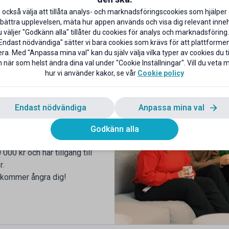
 också välja att tillåta analys- och marknadsföringscookies som hjälper 
bättra upplevelsen, mäta hur appen används och visa dig relevant inneh
väljer "Godkänn alla" tillåter du cookies för analys och marknadsföring.
Endast nödvändiga" sätter vi bara cookies som krävs för att plattforme
ra. Med "Anpassa mina val" kan du själv välja vilka typer av cookies du til
 när som helst ändra dina val under "Cookie Inställningar". Vill du veta
hur vi använder kakor, se vår
Cookie policy
 som snart tar examen?
rik miljö? Check!
Endast nödvändiga
Anpassa mina val
 i ett utvecklande och
program i olika delar av
Godkänn alla
javdelning. Som trainee på
00 kr och har tillgång till
r.
e kommer ångra dig!