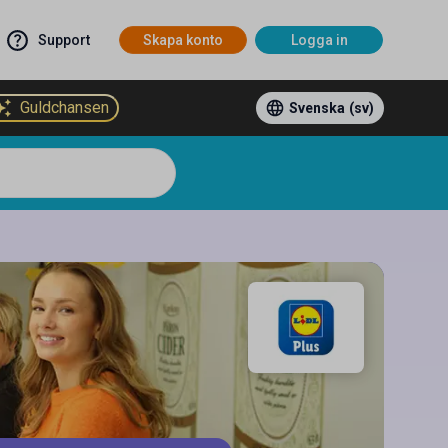
Support
Skapa konto
Logga in
Guldchansen
Svenska
(sv)