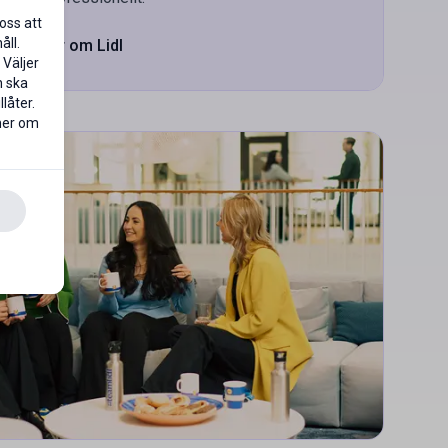
oss att
åll.
Mer om Lidl
 Väljer
n ska
låter.
 mer om