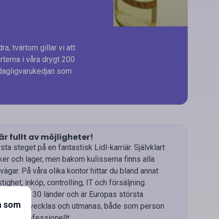
a, tvärtom gillar vi att
terna i våra drygt 200
 dagligvarukedjan som
 är fullt av möjligheter!
ta steget på en fantastisk Lidl-karriär. Självklart
iker och lager, men bakom kulisserna finns alla
rvägar. På våra olika kontor hittar du bland annat
tighet, inköp, controlling, IT och försäljning.
s vi i drygt 30 länder och är Europas största
a som
 får du utvecklas och utmanas, både som person
och professionellt.