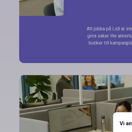
Att jobba på Lidl är in
göra saker lite annor
butiker till kampanjp
Vi a