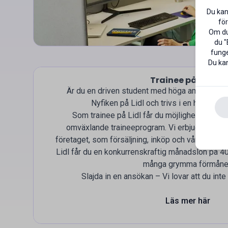
Du kan
för
Om du 
du "
funge
Du kan
Trainee på Lidl
‍🎓
Är du en driven student med höga ambitioner
Nyfiken på Lidl och trivs i en händelse
Som trainee på Lidl får du möjlighet att växa
omväxlande traineeprogram. Vi erbjuder flera 
företaget, som försäljning, inköp och vår kampan
Lidl får du en konkurrenskraftig månadslön på 40 0
många grymma förmåne
Slajda in en ansökan – Vi lovar att du int
Läs mer här