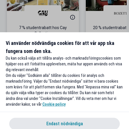
7 % studentrabatt hos Cay
20 % studentrabatt
Collective
Gäller även p
Vi använder nödvändiga cookies för att vår app ska
fungera som den ska.
Till rabatten
Till rabat
Du kan också välja att tillåta analys- och marknadsföringscookies som
hjälper oss att förbättra upplevelsen, mäta hur appen används och visa
dig relevant innehåll.
Om du väljer "Godkänn alla" tillåter du cookies för analys och
marknadsföring. Väljer du "Endast nödvändiga" sätter vi bara cookies
som krävs för att plattformen ska fungera. Med "Anpassa mina val" kan
du själv välja vilka typer av cookies du tillåter. Du kan när som helst
ändra dina val under "Cookie Inställningar". Vill du veta mer om hur vi
använder kakor, se vår
Cookie policy
Endast nödvändiga