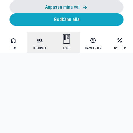
Anpassa mina val
Godkänn alla
HEM
UTFORSKA
KORT
KAMPANJER
NYHETER
Mecenat Alumni
·
Seniordays
·
Mecenat Talang
·
TraineeGuiden