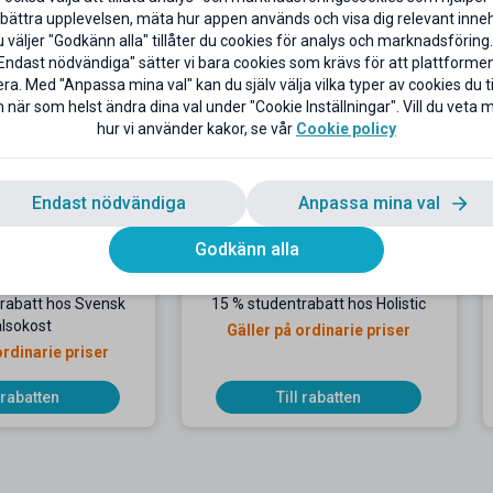
bättra upplevelsen, mäta hur appen används och visa dig relevant inneh
väljer "Godkänn alla" tillåter du cookies för analys och marknadsföring.
Endast nödvändiga" sätter vi bara cookies som krävs för att plattforme
ra. Med "Anpassa mina val" kan du själv välja vilka typer av cookies du til
 när som helst ändra dina val under "Cookie Inställningar". Vill du veta
hur vi använder kakor, se vår
Cookie policy
Endast nödvändiga
Anpassa mina val
Godkänn alla
rabatt hos Svensk
15 % studentrabatt hos Holistic
lsokost
Gäller på ordinarie priser
ordinarie priser
l rabatten
Till rabatten