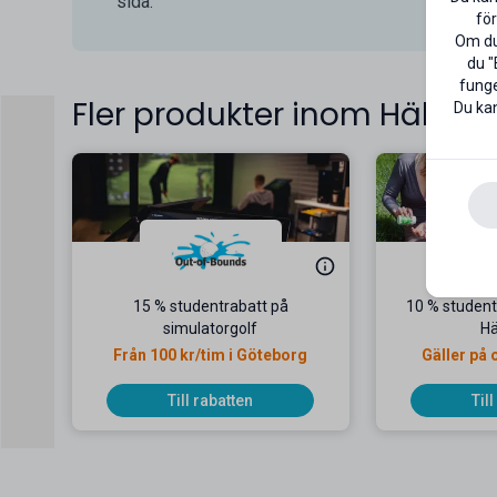
sida.
för
Om du 
du "
funge
Fler produkter inom Hälsa
Du kan
15 % studentrabatt på
10 % student
simulatorgolf
Hä
Från 100 kr/tim i Göteborg
Gäller på 
Till rabatten
Til