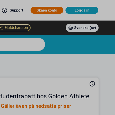
Support
Skapa konto
Logga in
Guldchansen
Svenska
(sv)
studentrabatt hos Golden Athlete
Gäller även på nedsatta priser