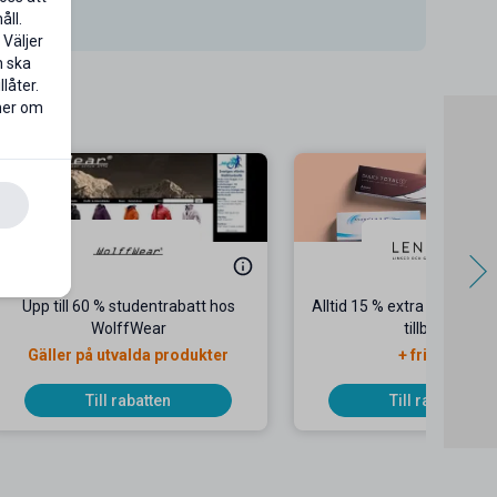
åll.
 Väljer
n ska
låter.
 mer om
Upp till 60 % studentrabatt hos
Alltid 15 % extra på kontak
WolffWear
tillbehör
Gäller på utvalda produkter
+ fri frakt
Till rabatten
Till rabatten