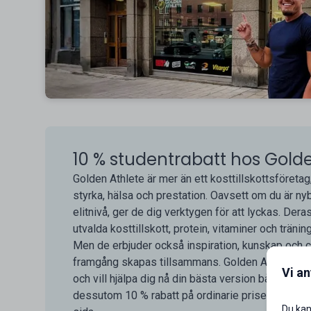
10 % studentrabatt hos Gold
Golden Athlete är mer än ett kosttillskottsföretag
styrka, hälsa och prestation. Oavsett om du är ny
elitnivå, ger de dig verktygen för att lyckas. Der
utvalda kosttillskott, protein, vitaminer och träni
Men de erbjuder också inspiration, kunskap och co
framgång skapas tillsammans. Golden Athlete står 
Vi a
och vill hjälpa dig nå din bästa version både fysi
dessutom 10 % rabatt på ordinarie priser. Din res
Du kan