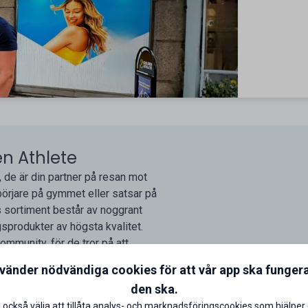
en Athlete
, de är din partner på resan mot
börjare på gymmet eller satsar på
as sortiment består av noggrant
ngsprodukter av högsta kvalitet.
mmunity, för de tror på att
för passion, genuinitet och vilja,
nvänder nödvändiga cookies för att vår app ska funger
skt och mentalt. Som student får du
den ska.
a börjar med Golden Athlete vid din
 också välja att tillåta analys- och marknadsföringscookies som hjälper 