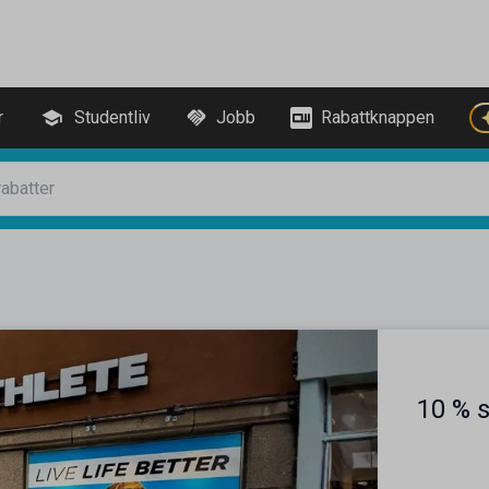
r
Studentliv
Jobb
Rabattknappen
10 % 