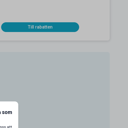
Till rabatten
a som
oss att