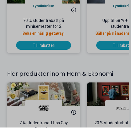
70 % studentrabatt på
Upp till 68 % + 
minisemester för 2
studentrab
Boka en härlig getaway!
Gäller på månadens 
Till rabatten
Till rabat
Fler produkter inom Hem & Ekonomi
7 % studentrabatt hos Cay
20 % studentrabatt
Collective
Gäller även p