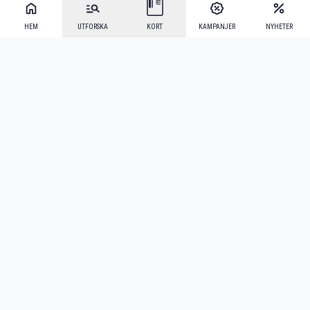
HEM
UTFORSKA
KORT
KAMPANJER
NYHETER
Mecenat Alumni
·
Seniordays
·
Mecenat Talang
·
TraineeGuiden