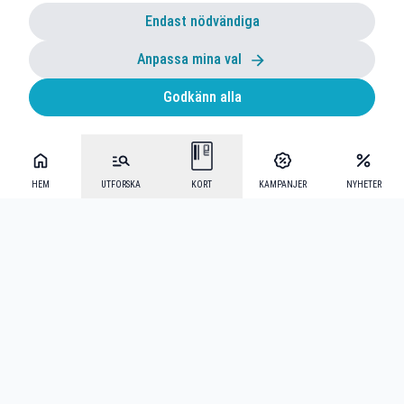
Endast nödvändiga
Anpassa mina val
Godkänn alla
HEM
UTFORSKA
KORT
KAMPANJER
NYHETER
Mecenat Alumni
·
Seniordays
·
Mecenat Talang
·