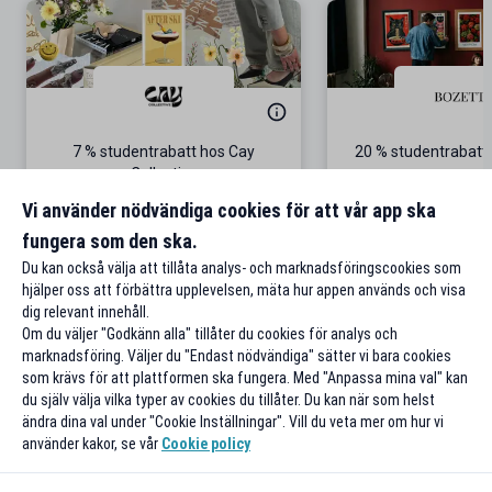
7 % studentrabatt hos Cay
20 % studentrabatt
Collective
Gäller även p
Vi använder nödvändiga cookies för att vår app ska
fungera som den ska.
Till rabatten
Till rabat
Du kan också välja att tillåta analys- och marknadsföringscookies som
hjälper oss att förbättra upplevelsen, mäta hur appen används och visa
dig relevant innehåll.
Om du väljer "Godkänn alla" tillåter du cookies för analys och
marknadsföring. Väljer du "Endast nödvändiga" sätter vi bara cookies
som krävs för att plattformen ska fungera. Med "Anpassa mina val" kan
du själv välja vilka typer av cookies du tillåter. Du kan när som helst
ändra dina val under "Cookie Inställningar". Vill du veta mer om hur vi
använder kakor, se vår
Cookie policy