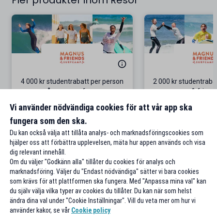
Fler produkter inom Resor
4 000 kr studentrabatt per person
2 000 kr studentrab
på grupp-surfresor
& friend
Gäller bokningar för 4 personer
Surf-äventyr i P
Vi använder nödvändiga cookies för att vår app ska
fungera som den ska.
Till rabatten
Till rabat
Du kan också välja att tillåta analys- och marknadsföringscookies som
hjälper oss att förbättra upplevelsen, mäta hur appen används och visa
dig relevant innehåll.
Om du väljer "Godkänn alla" tillåter du cookies för analys och
marknadsföring. Väljer du "Endast nödvändiga" sätter vi bara cookies
som krävs för att plattformen ska fungera. Med "Anpassa mina val" kan
du själv välja vilka typer av cookies du tillåter. Du kan när som helst
ändra dina val under "Cookie Inställningar". Vill du veta mer om hur vi
använder kakor, se vår
Cookie policy