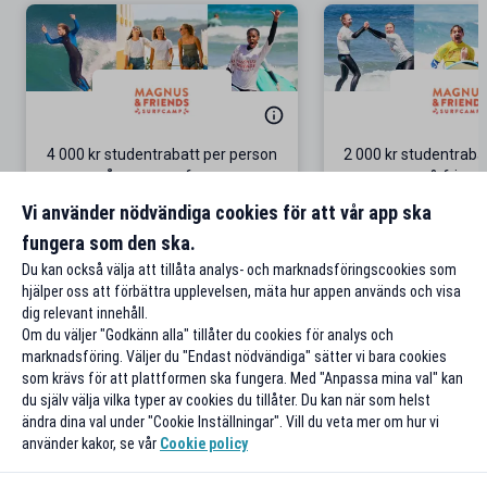
4 000 kr studentrabatt per person
2 000 kr studentrab
på grupp-surfresor
& friend
Gäller bokningar för 4 personer
Surf-äventyr i P
Vi använder nödvändiga cookies för att vår app ska
fungera som den ska.
Till rabatten
Till rabat
Du kan också välja att tillåta analys- och marknadsföringscookies som
hjälper oss att förbättra upplevelsen, mäta hur appen används och visa
dig relevant innehåll.
Om du väljer "Godkänn alla" tillåter du cookies för analys och
marknadsföring. Väljer du "Endast nödvändiga" sätter vi bara cookies
som krävs för att plattformen ska fungera. Med "Anpassa mina val" kan
du själv välja vilka typer av cookies du tillåter. Du kan när som helst
ändra dina val under "Cookie Inställningar". Vill du veta mer om hur vi
använder kakor, se vår
Cookie policy