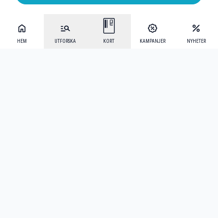
HEM
UTFORSKA
KORT
KAMPANJER
NYHETER
Mecenat Alumni
·
Seniordays
·
Mecenat Talang
·
TraineeGuiden