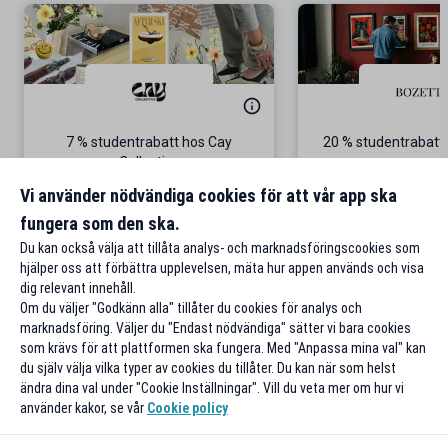
7 % studentrabatt hos Cay
20 % studentrabatt
Collective
Gäller även p
Vi använder nödvändiga cookies för att vår app ska
fungera som den ska.
Till rabatten
Till rabat
Du kan också välja att tillåta analys- och marknadsföringscookies som
hjälper oss att förbättra upplevelsen, mäta hur appen används och visa
dig relevant innehåll.
Om du väljer "Godkänn alla" tillåter du cookies för analys och
marknadsföring. Väljer du "Endast nödvändiga" sätter vi bara cookies
som krävs för att plattformen ska fungera. Med "Anpassa mina val" kan
du själv välja vilka typer av cookies du tillåter. Du kan när som helst
ändra dina val under "Cookie Inställningar". Vill du veta mer om hur vi
använder kakor, se vår
Cookie policy