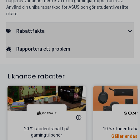
några av världens mest kraftfulla gaminglaptops från ROG.
Använd din unika rabattkod för ASUS och gör studentlivet lite
rikare.
Rabattfakta
Rapportera ett problem
Liknande rabatter
20 % studentrabatt på
10 % studentrabat
gamingtillbehör
Gäller endast