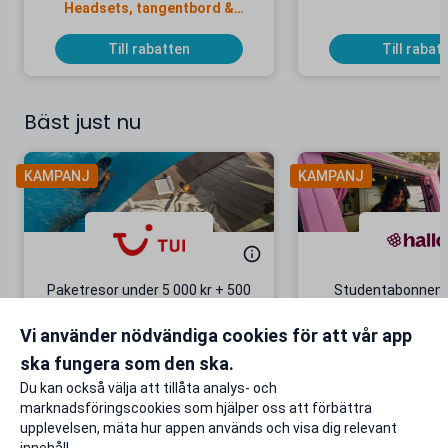
Headsets, tangentbord &
dockningsstationer
Till rabatten
Till rabat
Bäst just nu
KAMPANJ
KAMPANJ
Paketresor under 5 000 kr + 500
Studentabonnema
kr studentrabatt
kr/mån i 5 m
Vi använder nödvändiga cookies för att vår app
Gäller även på redan prissänkta
+ 20 GB extr
resor
ska fungera som den ska.
Till rabatten
Till rabat
Du kan också välja att tillåta analys- och
marknadsföringscookies som hjälper oss att förbättra
upplevelsen, mäta hur appen används och visa dig relevant