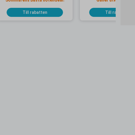
Sommarens bästa hotelldeal!
Gäller utvalda dat
Till rabatten
Till rabatten