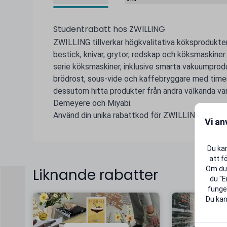
Studentrabatt hos ZWILLING
ZWILLING tillverkar högkvalitativa köksprodukter
bestick, knivar, grytor, redskap och köksmaskiner
serie köksmaskiner, inklusive smarta vakuumprodu
brödrost, sous-vide och kaffebryggare med timerf
dessutom hitta produkter från andra välkända va
Demeyere och Miyabi.
Använd din unika rabattkod för ZWILLING och gör s
Vi an
Du kan
att f
Om du 
Liknande rabatter
du "E
funger
Du kan