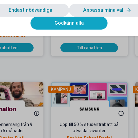
Endast nödvändiga
Anpassa mina val
entrabatt hos
20 % studentrabatt hos Maze
Godkänn alla
verskott.se
Gäller på ordinarie pris
endast online
 rabatten
Till rabatten
KAMPANJ
K
onnemang från 9
Upp till 50 % studentrabatt på
 i 5 månader
utvalda favoriter