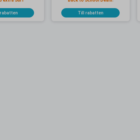
B extra Surf
Back to School Deals!
 rabatten
Till rabatten