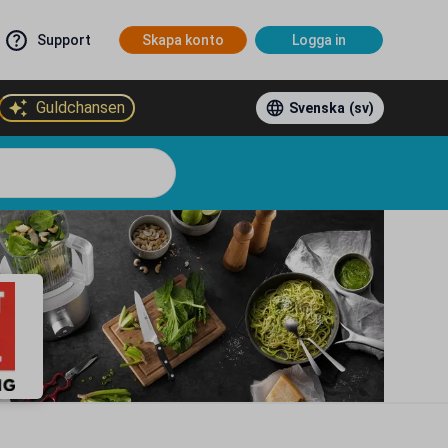
Support
Skapa konto
Logga in
Guldchansen
Svenska
(sv)