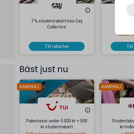
7 % studentrabatt hos Cay
7 % stud
Collective
byggö
Gäller 
Till rabatten
Till
Bäst just nu
KAMPANJ
KAMPANJ
Paketresor under 5 000 kr + 500
Studentab
kr studentrabatt
kr/mån