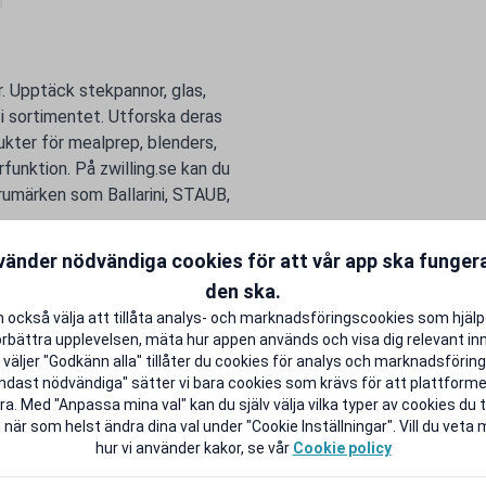
. Upptäck stekpannor, glas,
 i sortimentet. Utforska deras
kter för mealprep, blenders,
unktion. På zwilling.se kan du
rumärken som Ballarini, STAUB,
tudentlivet lite rikare.
vänder nödvändiga cookies för att vår app ska funge
den ska.
 också välja att tillåta analys- och marknadsföringscookies som hjäl
örbättra upplevelsen, mäta hur appen används och visa dig relevant inn
väljer "Godkänn alla" tillåter du cookies för analys och marknadsföring.
ndast nödvändiga" sätter vi bara cookies som krävs för att plattform
a. Med "Anpassa mina val" kan du själv välja vilka typer av cookies du ti
 när som helst ändra dina val under "Cookie Inställningar". Vill du veta
hur vi använder kakor, se vår
Cookie policy