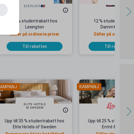
10 % studentrabatt hos
12 % studentrabatt 
Lexington
Dammtussen.se
Gäller på ordinarie priser
Gäller på ordinarie p
Till rabatten
Till rabatten
AMPANJ
KAMPANJ
Upp till 35 % studentrabatt hos
Upp till 25 % studentrab
Elite Hotels of Sweden
Entré & Åkpass