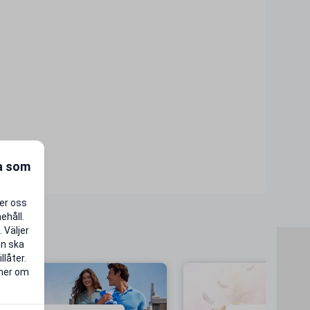
ra som
per oss
ehåll.
 Väljer
en ska
llåter.
 mer om