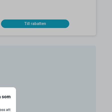
Till rabatten
a som
oss att