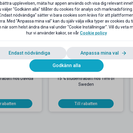
bättra upplevelsen, mäta hur appen används och visa dig relevant inneh
väljer "Godkänn alla" tillåter du cookies för analys och marknadsföring.
Endast nödvändiga" sätter vi bara cookies som krävs för att plattforme
ra. Med "Anpassa mina val" kan du själv välja vilka typer av cookies du til
 & Skönhet
 när som helst ändra dina val under "Cookie Inställningar". Vill du veta
hur vi använder kakor, se vår
Cookie policy
Endast nödvändiga
Anpassa mina val
Godkänn alla
rabatt hos Davida
15 % studentrabatt hos Timi of
Sweden
l rabatten
Till rabatten