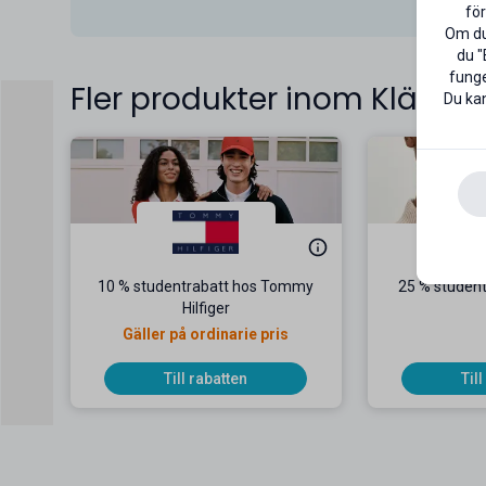
för
Om du 
du "
funge
Fler produkter inom Kläder
Du kan
10 % studentrabatt hos Tommy
25 % student
Hilfiger
Gäller på ordinarie pris
Till rabatten
Til