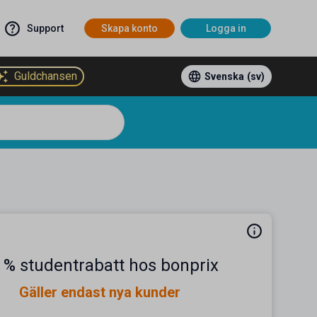
Support
Skapa konto
Logga in
Guldchansen
Svenska
(sv)
 % studentrabatt hos bonprix
Gäller endast nya kunder