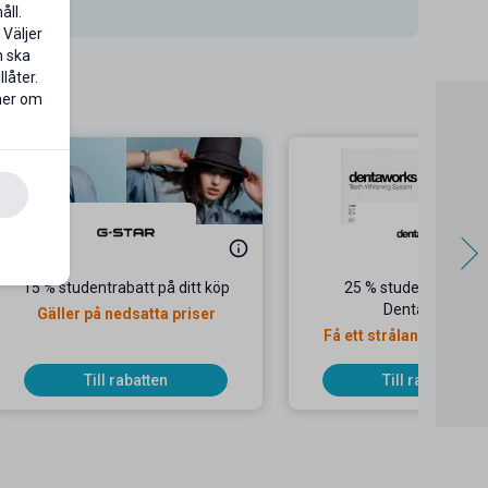
åll.
 Väljer
n ska
låter.
 mer om
15 % studentrabatt på ditt köp
25 % studentrabatt 
Dentaworks
Gäller på nedsatta priser
Få ett strålande leend
Dentaworks!
Till rabatten
Till rabatten