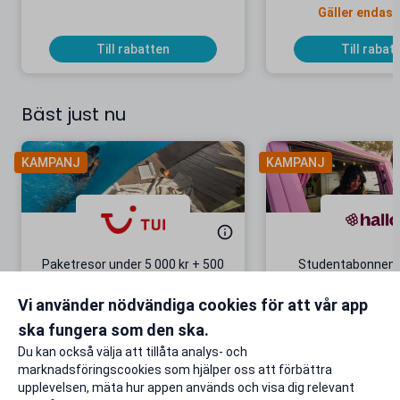
Gäller endast
Till rabatten
Till rabat
Bäst just nu
KAMPANJ
KAMPANJ
Paketresor under 5 000 kr + 500
Studentabonnema
kr studentrabatt
kr/mån i 5 m
Vi använder nödvändiga cookies för att vår app
Gäller även på redan prissänkta
+ 20 GB extr
resor
ska fungera som den ska.
Till rabatten
Till rabat
Du kan också välja att tillåta analys- och
marknadsföringscookies som hjälper oss att förbättra
upplevelsen, mäta hur appen används och visa dig relevant