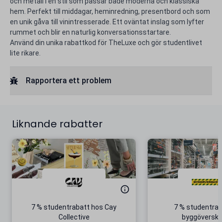
och metall i en stil som passar både moderna och klassiska
hem. Perfekt till middagar, heminredning, presentbord och som
en unik gåva till vinintresserade. Ett oväntat inslag som lyfter
rummet och blir en naturlig konversationsstartare.
Använd din unika rabattkod för TheLuxe och gör studentlivet
lite rikare.
Rapportera ett problem
Liknande rabatter
7 % studentrabatt hos Cay
7 % studentrab
Collective
byggöversko