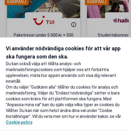
KAMPANJ
KAMPANJ
Paketresor under 5 000 kr + 500
Studentabonnema
kr studentrabatt
kr/mån i 5 m
Vi använder nödvändiga cookies för att vår app
Gäller även på redan prissänkta
+ 20 GB extr
resor
ska fungera som den ska.
Till rabatten
Till rabat
Du kan också välja att tillåta analys- och
marknadsföringscookies som hjälper oss att förbättra
upplevelsen, mäta hur appen används och visa dig relevant
innehåll.
Om du väljer "Godkänn alla" tillåter du cookies för analys och
marknadsföring. Väljer du "Endast nödvändiga" sätter vi bara
cookies som krävs för att plattformen ska fungera. Med
"Anpassa mina val" kan du själv välja vilka typer av cookies du
tillåter. Du kan när som helst ändra dina val under "Cookie
Inställningar". Vill du veta mer om hur vi använder kakor, se vår
Cookie policy