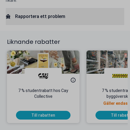
rikare.
Rapportera ett problem
Liknande rabatter
7 % studentrabatt hos Cay
7 % studentrab
Collective
byggöversko
Gäller endast
Till rabatten
Till rabat