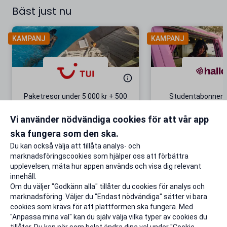
Bäst just nu
KAMPANJ
KAMPANJ
Paketresor under 5 000 kr + 500
Studentabonnema
kr studentrabatt
kr/mån i 5 m
Vi använder nödvändiga cookies för att vår app
Gäller även på redan prissänkta
+ 20 GB extr
resor
ska fungera som den ska.
Till rabatten
Till rabat
Du kan också välja att tillåta analys- och
marknadsföringscookies som hjälper oss att förbättra
upplevelsen, mäta hur appen används och visa dig relevant
innehåll.
Om du väljer "Godkänn alla" tillåter du cookies för analys och
marknadsföring. Väljer du "Endast nödvändiga" sätter vi bara
cookies som krävs för att plattformen ska fungera. Med
"Anpassa mina val" kan du själv välja vilka typer av cookies du