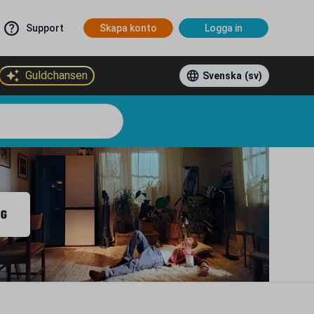
Support
Skapa konto
Logga in
Guldchansen
Svenska
(sv)