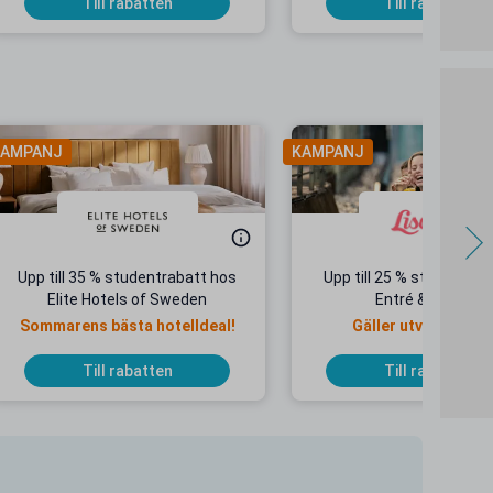
Till rabatten
Till rabatten
AMPANJ
KAMPANJ
Upp till 35 % studentrabatt hos
Upp till 25 % studentrab
Elite Hotels of Sweden
Entré & Åkpass
Sommarens bästa hotelldeal!
Gäller utvalda dat
Till rabatten
Till rabatten