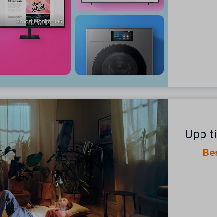
Upp ti
Be