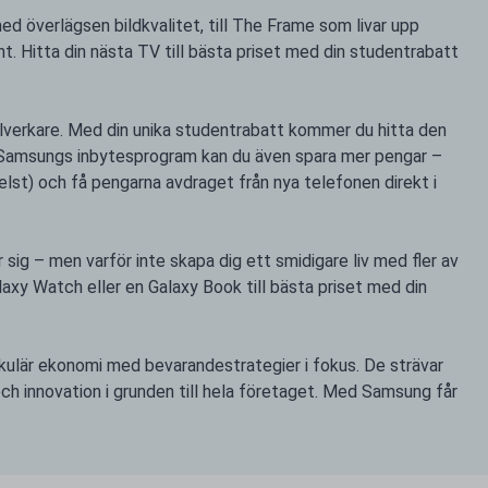
d överlägsen bildkvalitet, till The Frame som livar upp
. Hitta din nästa TV till bästa priset med din studentrabatt
llverkare. Med din unika studentrabatt kommer du hitta den
Med Samsungs inbytesprogram kan du även spara mer pengar –
elst) och få pengarna avdraget från nya telefonen direkt i
sig – men varför inte skapa dig ett smidigare liv med fler av
xy Watch eller en Galaxy Book till bästa priset med din
rkulär ekonomi med bevarandestrategier i fokus. De strävar
och innovation i grunden till hela företaget. Med Samsung får