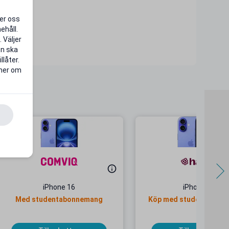
per oss
ehåll.
 Väljer
en ska
llåter.
 mer om
iPhone 16
iPhone 16
Med studentabonnemang
Köp med studentabon