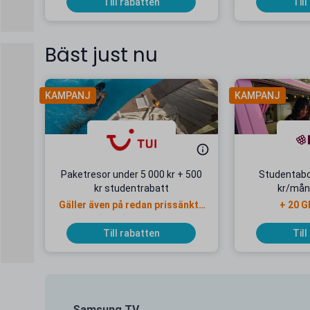
Till rabatten
Till
Bäst just nu
KAMPANJ
KAMPANJ
Paketresor under 5 000 kr + 500
Studentab
kr studentrabatt
kr/mån
Gäller även på redan prissänkta
+ 20 G
resor
Till rabatten
Till
Samsung TV