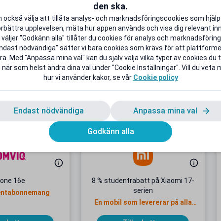
h enkelt skapa unika funktioner
den ska.
 livet bättre helt enkelt.
 också välja att tillåta analys- och marknadsföringscookies som hjäl
örbättra upplevelsen, mäta hur appen används och visa dig relevant inn
ntlivet lite rikare.
väljer "Godkänn alla" tillåter du cookies för analys och marknadsföring.
ndast nödvändiga" sätter vi bara cookies som krävs för att plattform
a. Med "Anpassa mina val" kan du själv välja vilka typer av cookies du ti
 när som helst ändra dina val under "Cookie Inställningar". Vill du veta
hur vi använder kakor, se vår
Cookie policy
Endast nödvändiga
Anpassa mina val
Godkänn alla
hone 16e
8 % studentrabatt på Xiaomi 17-
serien
entabonnemang
En mobil som levererar på alla
plan!