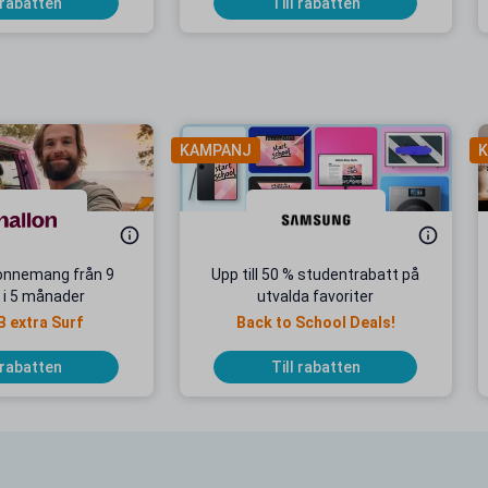
 rabatten
Till rabatten
KAMPANJ
K
onnemang från 9
Upp till 50 % studentrabatt på
 i 5 månader
utvalda favoriter
B extra Surf
Back to School Deals!
 rabatten
Till rabatten