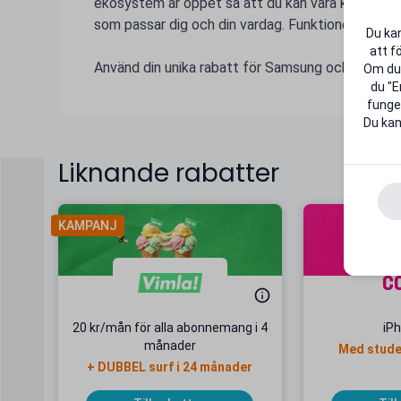
ekosystem är öppet så att du kan vara kreativ oc
som passar dig och din vardag. Funktioner som gör
Du kan
att f
Använd din unika rabatt för Samsung och gör stude
Om du 
du "E
funger
Du kan
Liknande rabatter
KAMPANJ
20 kr/mån för alla abonnemang i 4
iP
månader
Med stud
+ DUBBEL surf i 24 månader