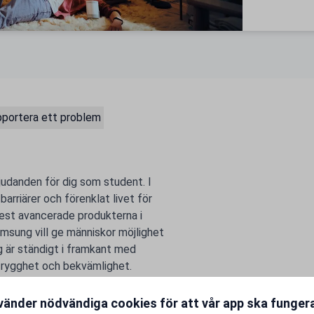
portera ett problem
judanden för dig som student. I
barriärer och förenklat livet för
est avancerade produkterna i
amsung vill ge människor möjlighet
g är ständigt i framkant med
 trygghet och bekvämlighet.
 stilsäker form och ett intressant
är du väljer Samsung! Samsungs
vänder nödvändiga cookies för att vår app ska funge