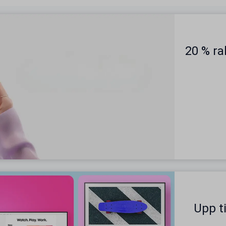
20 % ra
Upp t