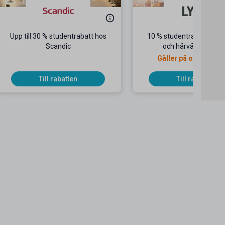
Upp till 30 % studentrabatt hos
10 % studentrabatt på s
Scandic
och hårvård hos Ly
Gäller på ordinarie p
Till rabatten
Till rabatten