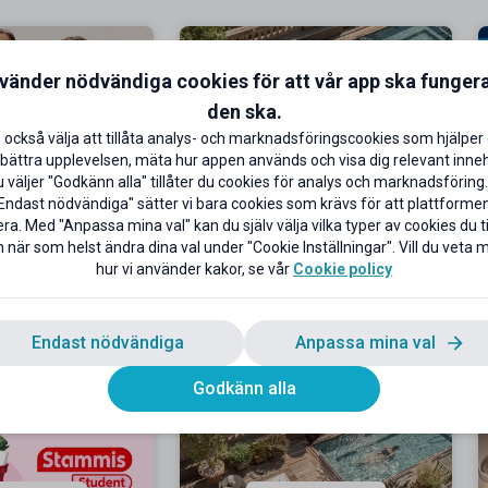
nvänder nödvändiga cookies för att vår app ska funger
den ska.
 också välja att tillåta analys- och marknadsföringscookies som hjälper 
bättra upplevelsen, mäta hur appen används och visa dig relevant inneh
att vid köp över 500
Minst 25 % + 10 % extra
väljer "Godkänn alla" tillåter du cookies för analys och marknadsföring.
kr
studentrabatt
Endast nödvändiga" sätter vi bara cookies som krävs för att plattforme
existerande kunder
Boka din nästa semester!
ra. Med "Anpassa mina val" kan du själv välja vilka typer av cookies du til
 när som helst ändra dina val under "Cookie Inställningar". Vill du veta
hur vi använder kakor, se vår
Cookie policy
l rabatten
Till rabatten
Endast nödvändiga
Anpassa mina val
Godkänn alla