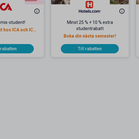
mmis-student!
Minst 25 % + 10 % extra
studentrabatt
t hos ICA och ICA
anken
Boka din nästa semester!
l rabatten
Till rabatten