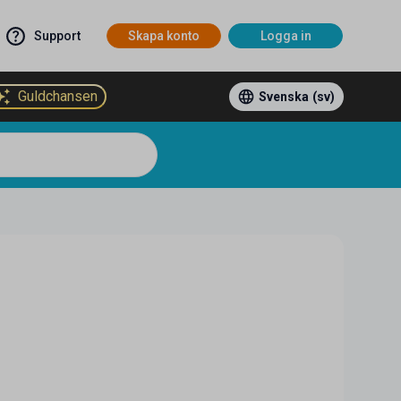
Support
Skapa konto
Logga in
Guldchansen
Svenska
(sv)