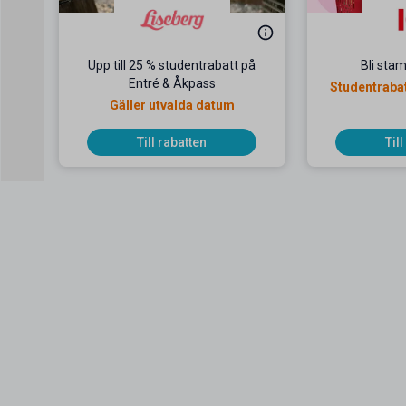
Upp till 25 % studentrabatt på
Bli sta
Entré & Åkpass
Studentrabat
Gäller utvalda datum
B
Till rabatten
Til