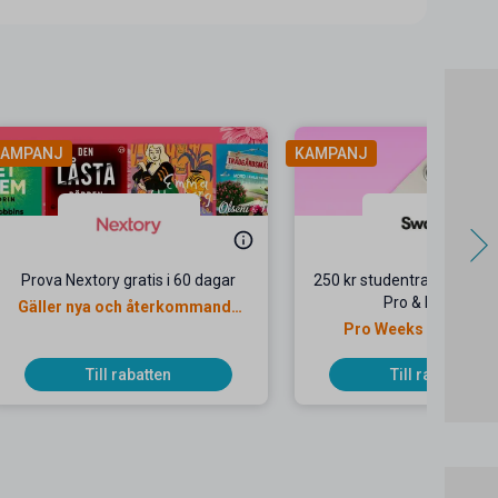
AMPANJ
KAMPANJ
Prova Nextory gratis i 60 dagar
250 kr studentrabatt på i
Pro & Pro Max
Gäller nya och återkommande
kunder
Pro Weeks hos Swap
Till rabatten
Till rabatten