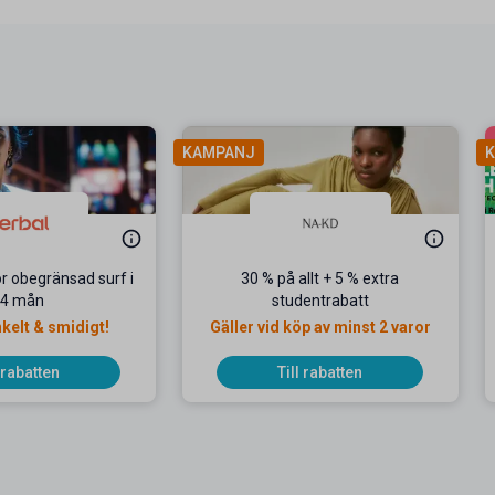
KAMPANJ
K
r obegränsad surf i
30 % på allt + 5 % extra
4 mån
studentrabatt
kelt & smidigt!
Gäller vid köp av minst 2 varor
l rabatten
Till rabatten