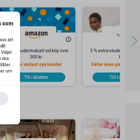
a som
oss att
åll.
100 kr studentrabatt vid köp över
5 % extra studentrabatt 
 Väljer
300 kr
KD
n ska
Gäller endast nya kunder
Gäller även på redan ne
låter.
priser
 mer om
Till rabatten
Till rabatten