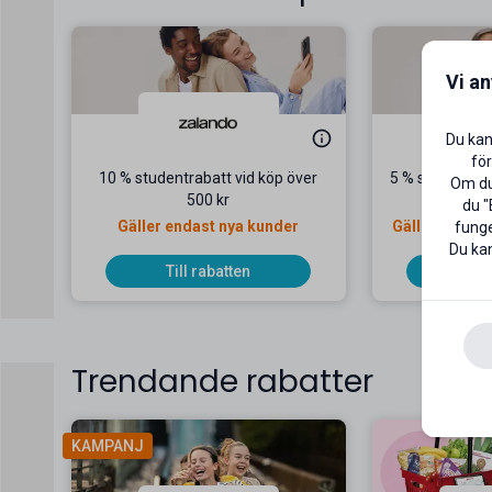
Vi a
Du kan
för
10 % studentrabatt vid köp över
5 % studentrab
Om du 
500 kr
du "
Gäller endast nya kunder
Gäller redan 
funge
Du kan
Till rabatten
Til
Trendande rabatter
KAMPANJ