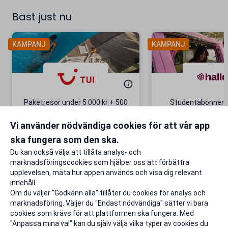
Bäst just nu
KAMPANJ
KAMPANJ
Paketresor under 5 000 kr + 500
Studentabonnema
kr studentrabatt
kr/mån i 5 m
Vi använder nödvändiga cookies för att vår app
Gäller även på redan prissänkta
+ 20 GB extr
resor
ska fungera som den ska.
Till rabatten
Till rabat
Du kan också välja att tillåta analys- och
marknadsföringscookies som hjälper oss att förbättra
upplevelsen, mäta hur appen används och visa dig relevant
innehåll.
Om du väljer "Godkänn alla" tillåter du cookies för analys och
marknadsföring. Väljer du "Endast nödvändiga" sätter vi bara
cookies som krävs för att plattformen ska fungera. Med
"Anpassa mina val" kan du själv välja vilka typer av cookies du