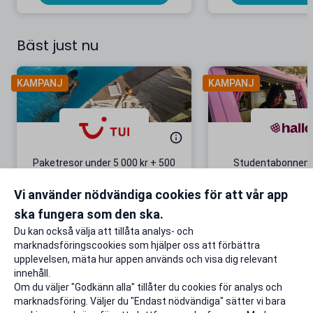
Bäst just nu
KAMPANJ
KAMPANJ
Paketresor under 5 000 kr + 500
Studentabonnema
kr studentrabatt
kr/mån i 5 m
Vi använder nödvändiga cookies för att vår app
Gäller även på redan prissänkta
+ 20 GB extr
resor
ska fungera som den ska.
Till rabatten
Till rabat
Du kan också välja att tillåta analys- och
marknadsföringscookies som hjälper oss att förbättra
upplevelsen, mäta hur appen används och visa dig relevant
innehåll.
Om du väljer "Godkänn alla" tillåter du cookies för analys och
marknadsföring. Väljer du "Endast nödvändiga" sätter vi bara