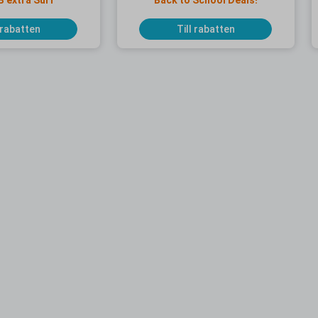
B extra Surf
Back to School Deals!
 rabatten
Till rabatten