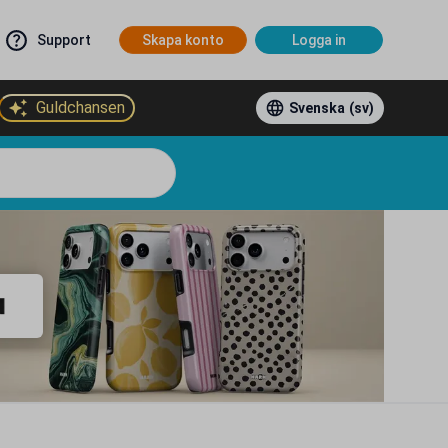
Support
Skapa konto
Logga in
Guldchansen
Svenska
(sv)