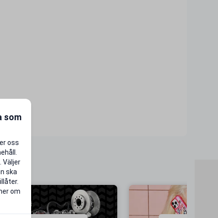
ra som
per oss
ehåll.
 Väljer
en ska
llåter.
 mer om