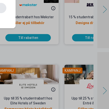
11 % studentrabatt hos Mekster
15 % studentrabatt hos 
Gäller ej på tillbehör
Designa ditt egna un
mobilskal!
Till rabatten
Till rabatten
AMPANJ
KAMPANJ
Upp till 35 % studentrabatt hos
Upp till 25 % studentrab
Elite Hotels of Sweden
Entré & Åkpass