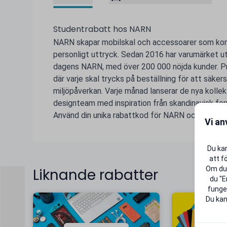
Studentrabatt hos NARN
NARN skapar mobilskal och accessoarer som kom
personligt uttryck. Sedan 2016 har varumärket utv
dagens NARN, med över 200 000 nöjda kunder. Prod
där varje skal trycks på beställning för att säker
miljöpåverkan. Varje månad lanserar de nya kolle
designteam med inspiration från skandinavisk for
Använd din unika rabattkod för NARN och gör stude
Vi an
Du kan
att f
Om du 
Liknande rabatter
du "E
funger
Du kan