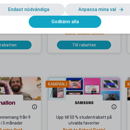
Endast nödvändiga
Anpassa mina val
rabatt hos 123ink
7 % studentrabatt hos
Godkänn alla
byggöverskott.se
Gäller endast online
 rabatten
Till rabatten
KAMPANJ
K
onnemang från 9
Upp till 50 % studentrabatt på
 i 5 månader
utvalda favoriter