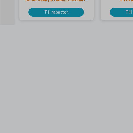
Gäller även på redan prissänkta
+ 20 G
resor
Till rabatten
Till