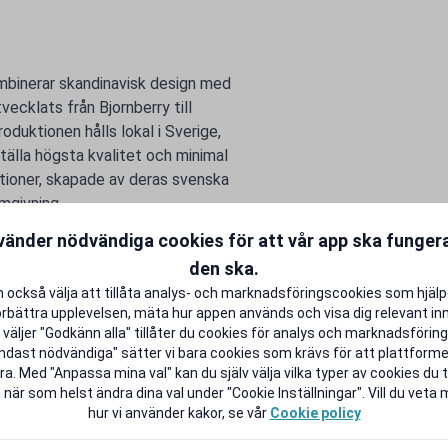
binerar skandinavisk design med
ecklats från Bjornberry till
uktionen hålls lokal i Sverige,
ställa högsta kvalitet och minimal
ktioner, skapade av deras svenska
mgivning.
ntlivet lite rikare.
vänder nödvändiga cookies för att vår app ska funge
den ska.
 också välja att tillåta analys- och marknadsföringscookies som hjäl
örbättra upplevelsen, mäta hur appen används och visa dig relevant inn
väljer "Godkänn alla" tillåter du cookies för analys och marknadsföring.
ndast nödvändiga" sätter vi bara cookies som krävs för att plattform
a. Med "Anpassa mina val" kan du själv välja vilka typer av cookies du ti
 när som helst ändra dina val under "Cookie Inställningar". Vill du veta
hur vi använder kakor, se vår
Cookie policy