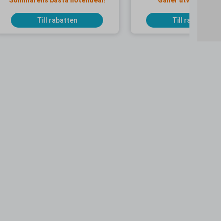
Sommarens bästa hotelldeal!
Gäller utvalda dat
Till rabatten
Till rabatten