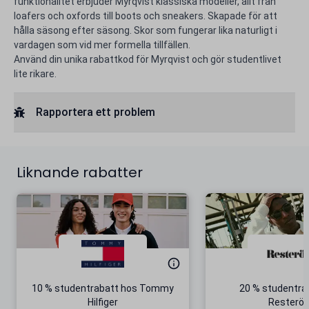
funktionalitet erbjuder Myrqvist klassiska modeller, allt från
loafers och oxfords till boots och sneakers. Skapade för att
hålla säsong efter säsong. Skor som fungerar lika naturligt i
vardagen som vid mer formella tillfällen.
Använd din unika rabattkod för Myrqvist och gör studentlivet
lite rikare.
Rapportera ett problem
Liknande rabatter
10 % studentrabatt hos Tommy
20 % studentra
Hilfiger
Resterö