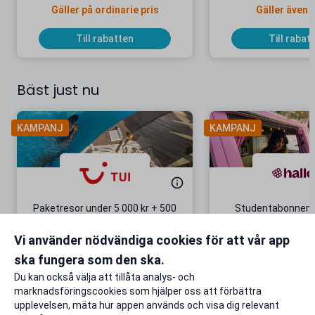
Gäller på ordinarie pris
Gäller även 
Till rabatten
Till rabat
Bäst just nu
KAMPANJ
KAMPANJ
Paketresor under 5 000 kr + 500
Studentabonnema
kr studentrabatt
kr/mån i 5 m
Vi använder nödvändiga cookies för att vår app
Gäller även på redan prissänkta
+ 20 GB extr
resor
ska fungera som den ska.
Till rabatten
Till rabat
Du kan också välja att tillåta analys- och
marknadsföringscookies som hjälper oss att förbättra
upplevelsen, mäta hur appen används och visa dig relevant