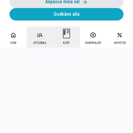
Anpassa mina val
Godkänn alla
HEM
UTFORSKA
KORT
KAMPANJER
NYHETER
Mecenat Alumni
·
Seniordays
·
Mecenat Talang
·
TraineeGuiden