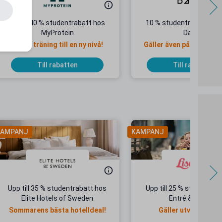
Minst 40 % studentrabatt hos
10 % studentrabatt hos
MyProtein
Dandy
Ta din träning till en ny nivå!
Gäller även på redan ne
priser
Till rabatten
Till rabatten
AMPANJ
KAMPANJ
Upp till 35 % studentrabatt hos
Upp till 25 % studentrab
Elite Hotels of Sweden
Entré & Åkpass
Sommarens bästa hotelldeal!
Gäller utvalda dat