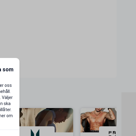
ra som
per oss
ehåll.
 Väljer
en ska
llåter.
 mer om