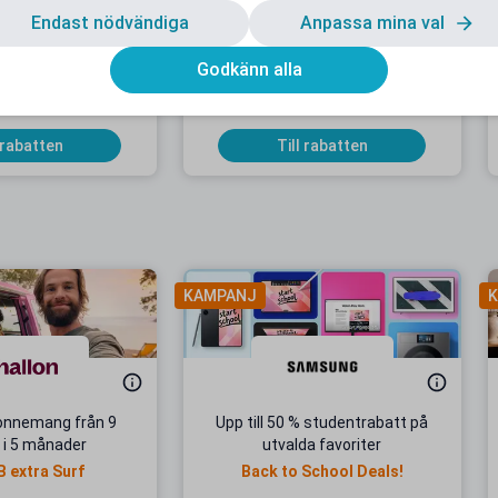
Endast nödvändiga
Anpassa mina val
rabatt hos Davida
15 % studentrabatt på ditt köp
Godkänn alla
Gäller på nedsatta priser
 rabatten
Till rabatten
KAMPANJ
K
onnemang från 9
Upp till 50 % studentrabatt på
 i 5 månader
utvalda favoriter
B extra Surf
Back to School Deals!