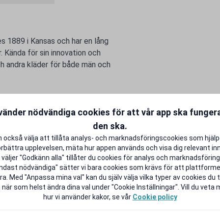
s 1889 i Kansas och har en lång
r. Kända för sin innovation och
och andra kläder för både män och
livet lite rikare.
vänder nödvändiga cookies för att vår app ska funge
den ska.
 också välja att tillåta analys- och marknadsföringscookies som hjäl
örbättra upplevelsen, mäta hur appen används och visa dig relevant inn
väljer "Godkänn alla" tillåter du cookies för analys och marknadsföring.
ndast nödvändiga" sätter vi bara cookies som krävs för att plattform
a. Med "Anpassa mina val" kan du själv välja vilka typer av cookies du ti
 när som helst ändra dina val under "Cookie Inställningar". Vill du veta
hur vi använder kakor, se vår
Cookie policy