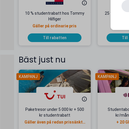
10 % studentrabatt hos Tommy
25 % student
Hilfiger
Gäller på ordinarie pris
Till rabatten
Till
Bäst just nu
KAMPANJ
KAMPANJ
Paketresor under 5 000 kr + 500
Studentab
kr studentrabatt
kr/mån
Gäller även på redan prissänkta
+ 20 G
resor