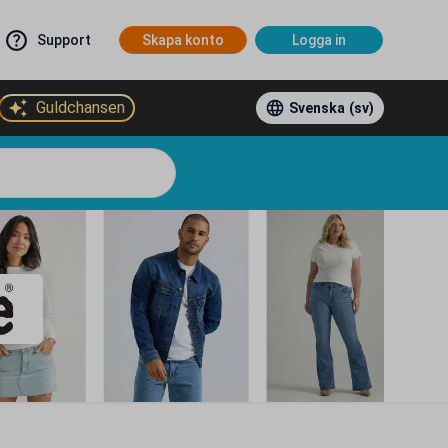
Support
Skapa konto
Logga in
Guldchansen
Svenska
(sv)