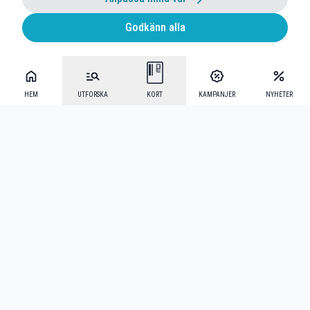
Godkänn alla
HEM
UTFORSKA
KORT
KAMPANJER
NYHETER
Mecenat Alumni
·
Seniordays
·
Mecenat Talang
·
TraineeGuiden