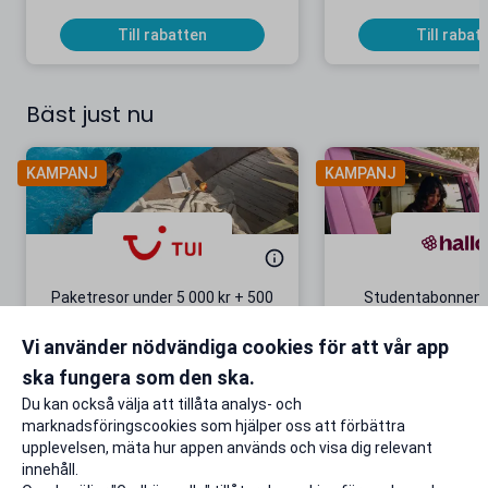
Till rabatten
Till rabat
Bäst just nu
KAMPANJ
KAMPANJ
Paketresor under 5 000 kr + 500
Studentabonnema
kr studentrabatt
kr/mån i 5 m
Vi använder nödvändiga cookies för att vår app
Gäller även på redan prissänkta
+ 20 GB extr
resor
ska fungera som den ska.
Till rabatten
Till rabat
Du kan också välja att tillåta analys- och
marknadsföringscookies som hjälper oss att förbättra
upplevelsen, mäta hur appen används och visa dig relevant
innehåll.