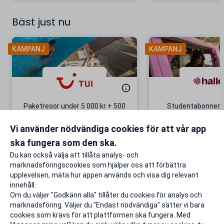
Bäst just nu
KAMPANJ
KAMPANJ
Paketresor under 5 000 kr + 500
Studentabonnema
kr studentrabatt
kr/mån i 5 m
Vi använder nödvändiga cookies för att vår app
Gäller även på redan prissänkta
+ 20 GB extr
resor
ska fungera som den ska.
Till rabatten
Till rabat
Du kan också välja att tillåta analys- och
marknadsföringscookies som hjälper oss att förbättra
upplevelsen, mäta hur appen används och visa dig relevant
innehåll.
Om du väljer "Godkänn alla" tillåter du cookies för analys och
marknadsföring. Väljer du "Endast nödvändiga" sätter vi bara
cookies som krävs för att plattformen ska fungera. Med