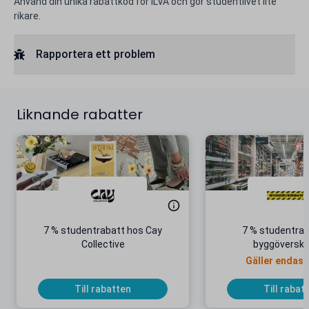
Använd din unika rabattkod för ILVA och gör studentlivet lite
rikare.
Rapportera ett problem
Liknande rabatter
7 % studentrabatt hos Cay
7 % studentrab
Collective
byggöversko
Gäller endast
Till rabatten
Till rabat