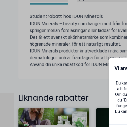
Studentrabatt hos IDUN Minerals
IDUN Minerals – beauty som hänger med från före
springer mellan föreläsningar eller laddar för kväl
Det är ett svenskt skönhetsmärke som kombinera
högrenade mineraler, för ett naturligt resultat.
IDUN Minerals produkter är utvecklade i nära s
dermatologer, och är framtagna för att passa all
Använd din unika rabattkod för IDUN Minerals och 
Vi an
Du kan
att f
Om du 
Liknande rabatter
du "E
funger
Du kan