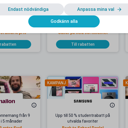
Endast nödvändiga
Anpassa mina val
dentrabatt hos
20 % studentrabatt på temporära
Godkänn alla
cobiosis
tatueringar
 ordinarie pris
Gäller på hela sortimentet
 rabatten
Till rabatten
KAMPANJ
K
onnemang från 9
Upp till 50 % studentrabatt på
 i 5 månader
utvalda favoriter