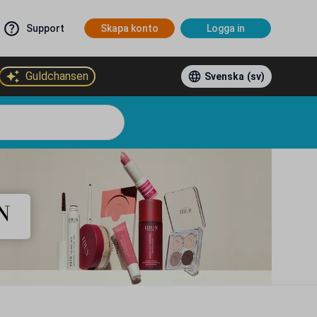
Support
Skapa konto
Logga in
Guldchansen
Svenska
(sv)