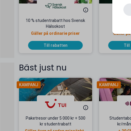
10 % studentrabatt hos Svensk
15 % stu
Hälsokost
Vin
Gäller på ordinarie priser
Gäller på
Till rabatten
Till
Bäst just nu
KAMPANJ
KAMPANJ
Paketresor under 5 000 kr + 500
Studentab
kr studentrabatt
kr/mån