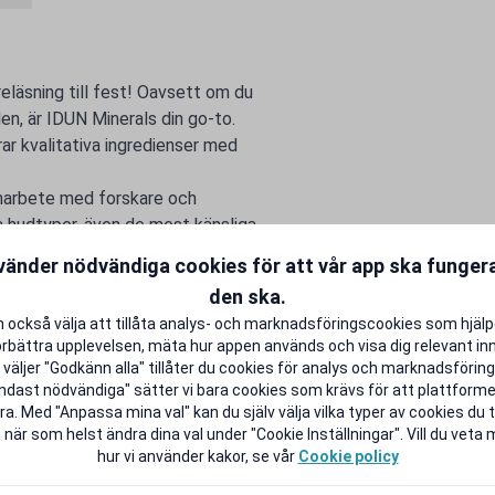
läsning till fest! Oavsett om du
len, är IDUN Minerals din go-to.
r kvalitativa ingredienser med
amarbete med forskare och
a hudtyper, även de mest känsliga.
gör studentlivet lite rikare.
vänder nödvändiga cookies för att vår app ska funge
den ska.
 också välja att tillåta analys- och marknadsföringscookies som hjäl
örbättra upplevelsen, mäta hur appen används och visa dig relevant inn
väljer "Godkänn alla" tillåter du cookies för analys och marknadsföring.
ndast nödvändiga" sätter vi bara cookies som krävs för att plattform
a. Med "Anpassa mina val" kan du själv välja vilka typer av cookies du ti
 när som helst ändra dina val under "Cookie Inställningar". Vill du veta
hur vi använder kakor, se vår
Cookie policy