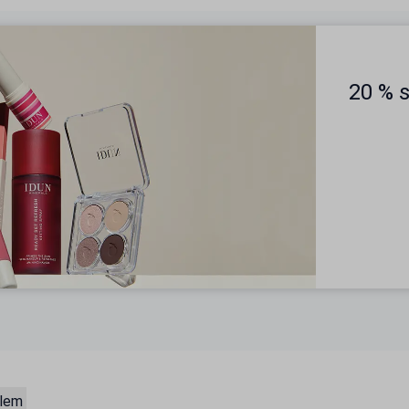
20 % 
blem