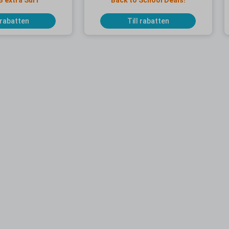
B extra Surf
Back to School Deals!
 rabatten
Till rabatten