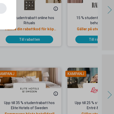
15 % studentrabatt online hos
15 % studentrabatt på v
Rituals
behandling
Hämta din rabattkod för köp
Gäller på utvalda sal
online
Till rabatten
Till rabatten
AMPANJ
KAMPANJ
Upp till 35 % studentrabatt hos
Upp till 25 % studentrab
Elite Hotels of Sweden
Entré & Åkpass