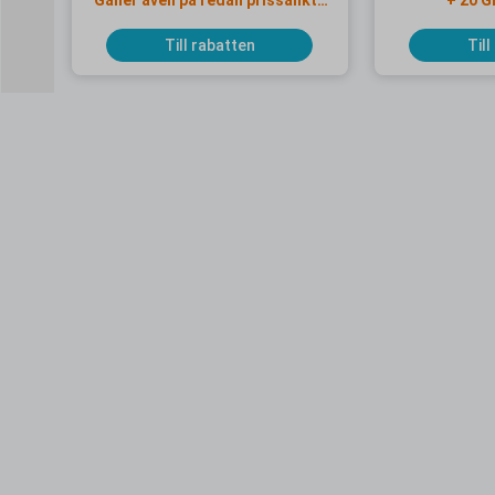
Gäller även på redan prissänkta
+ 20 G
resor
Till rabatten
Till