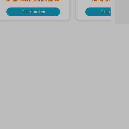
Sommarens bästa hotelldeal!
Gäller utvalda dat
Till rabatten
Till rabatten