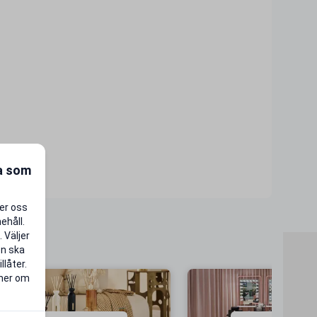
ra som
per oss
ehåll.
 Väljer
en ska
llåter.
 mer om