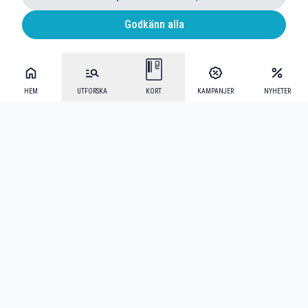
Godkänn alla
HEM
UTFORSKA
KORT
KAMPANJER
NYHETER
Mecenat Alumni
·
Seniordays
·
Mecenat Talang
·
TraineeGuiden