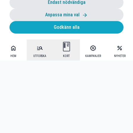
Endast nödvändiga
Anpassa mina val
Godkänn alla
HEM
UTFORSKA
KORT
KAMPANJER
NYHETER
Mecenat Alumni
·
Seniordays
·
Mecenat Talang
·