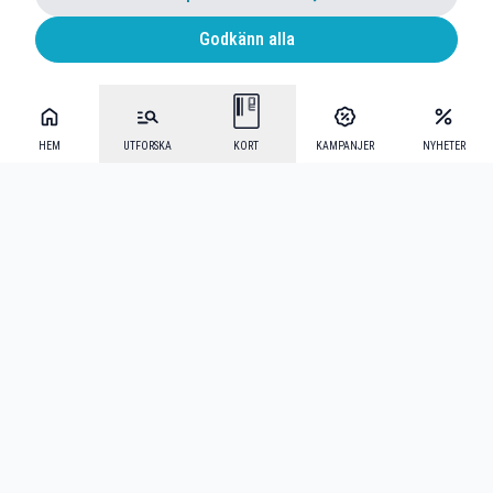
Godkänn alla
HEM
UTFORSKA
KORT
KAMPANJER
NYHETER
Mecenat Alumni
·
Seniordays
·
Mecenat Talang
·
TraineeGuiden