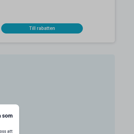
Till rabatten
a som
oss att