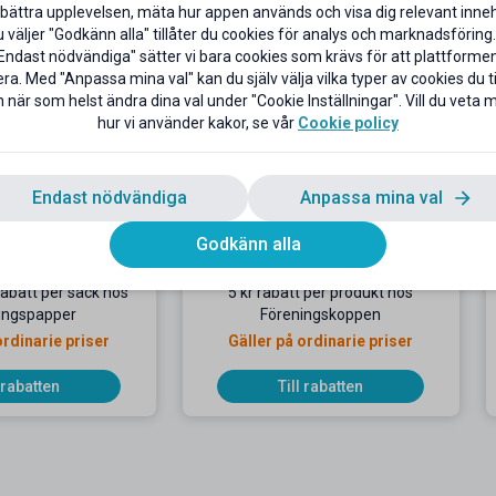
bättra upplevelsen, mäta hur appen används och visa dig relevant inneh
väljer "Godkänn alla" tillåter du cookies för analys och marknadsföring.
Endast nödvändiga" sätter vi bara cookies som krävs för att plattforme
ra. Med "Anpassa mina val" kan du själv välja vilka typer av cookies du til
 när som helst ändra dina val under "Cookie Inställningar". Vill du veta
hur vi använder kakor, se vår
Cookie policy
Endast nödvändiga
Anpassa mina val
Godkänn alla
 rabatt per säck hos
5 kr rabatt per produkt hos
ingspapper
Föreningskoppen
ordinarie priser
Gäller på ordinarie priser
l rabatten
Till rabatten