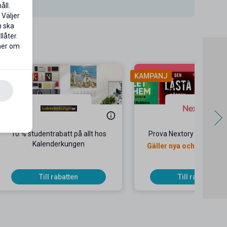
åll.
 Väljer
n ska
låter.
 mer om
KAMPANJ
10 % studentrabatt på allt hos
Prova Nextory gratis i 6
Kalenderkungen
Gäller nya och återko
kunder
Till rabatten
Till rabatten