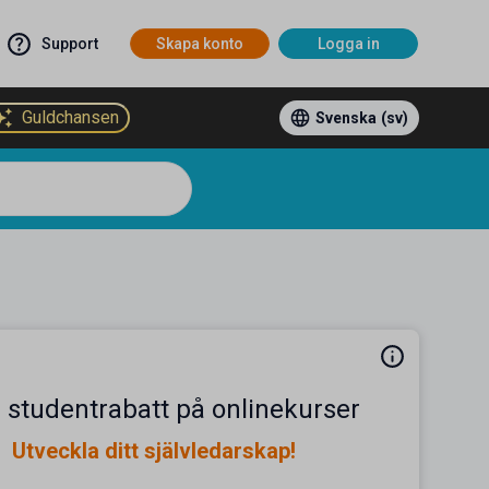
Support
Skapa konto
Logga in
Guldchansen
Svenska
(sv)
 studentrabatt på onlinekurser
Utveckla ditt självledarskap!