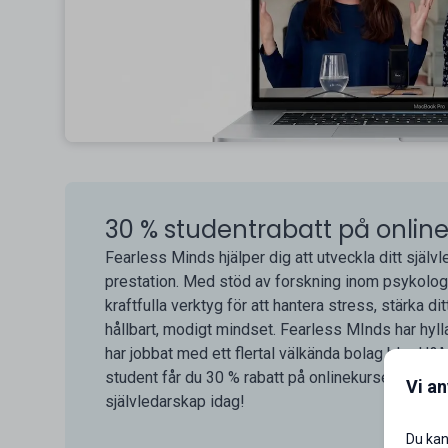
30 % studentrabatt på onlin
Fearless Minds hjälper dig att utveckla ditt själ
prestation. Med stöd av forskning inom psykolog
kraftfulla verktyg för att hantera stress, stärka d
hållbart, modigt mindset. Fearless MInds har hy
har jobbat med ett flertal välkända bolag bl.a. 
student får du 30 % rabatt på onlinekurser hos Fe
Vi a
självledarskap idag!
Du kan