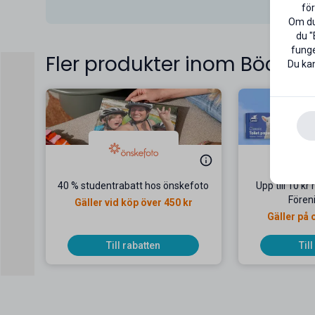
för
Om du 
du "
funge
Fler produkter inom Böcker
Du kan
40 % studentrabatt hos önskefoto
Upp till 10 kr
Fören
Gäller vid köp över 450 kr
Gäller på 
Till rabatten
Til