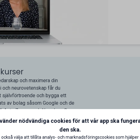
ekurser
vledarskap och maximera din
i och neurovetenskap får du
itt självförtroende och bygga ett
llats av bolag såsom Google och de
H&M, AstraZeneca och Norrsken. Som
arless Minds. Utveckla ditt
nvänder nödvändiga cookies för att vår app ska funger
den ska.
 också välja att tillåta analys- och marknadsföringscookies som hjälper 