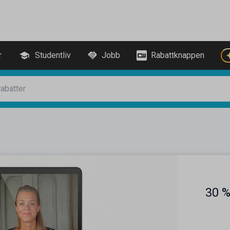
r
Studentliv
Jobb
Rabattknappen
30 %