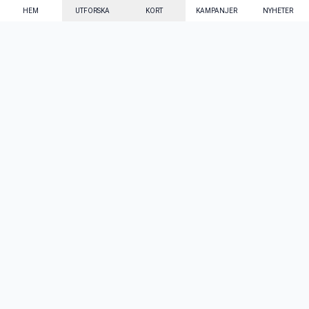
HEM
UTFORSKA
KORT
KAMPANJER
NYHETER
Mecenat Alumni
·
Seniordays
·
Mecenat Talang
·
TraineeGuiden
Svenska
(sv)