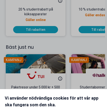
20 % studentrabatt på
10 % studentrabat
köksapparater
Gäller endast
Gäller online
Till rabatten
Till rabat
Bäst just nu
KAMPANJ
KAMPANJ
Paketresor under 5 000 kr + 500
Studentabonnema
kr studentrabatt
kr/mån i 5 m
Vi använder nödvändiga cookies för att vår app
Gäller även på redan prissänkta
+ 20 GB extr
resor
ska fungera som den ska.