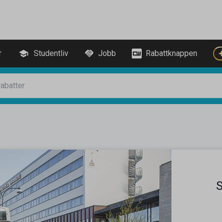
r
Studentliv
Jobb
Rabattknappen
S