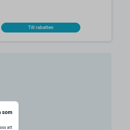
Till rabatten
a som
oss att