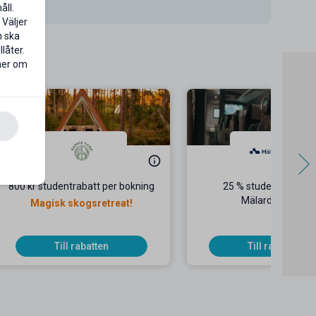
åll.
 Väljer
n ska
låter.
 mer om
800 kr studentrabatt per bokning
25 % studentrabatt 
Mälardalstrafik
Magisk skogsretreat!
Till rabatten
Till rabatten