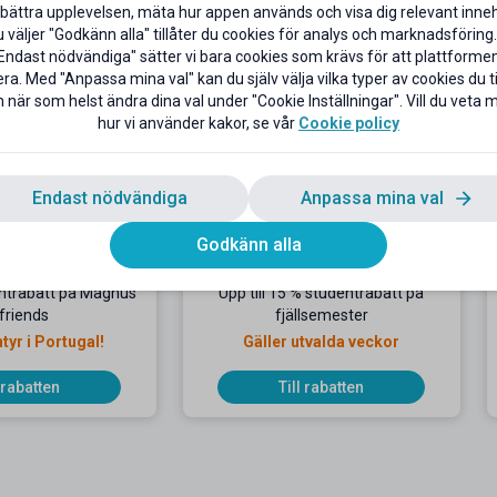
bättra upplevelsen, mäta hur appen används och visa dig relevant inneh
väljer "Godkänn alla" tillåter du cookies för analys och marknadsföring.
Endast nödvändiga" sätter vi bara cookies som krävs för att plattforme
ra. Med "Anpassa mina val" kan du själv välja vilka typer av cookies du til
 när som helst ändra dina val under "Cookie Inställningar". Vill du veta
hur vi använder kakor, se vår
Cookie policy
Endast nödvändiga
Anpassa mina val
Godkänn alla
entrabatt på Magnus
Upp till 15 % studentrabatt på
friends
fjällsemester
tyr i Portugal!
Gäller utvalda veckor
l rabatten
Till rabatten