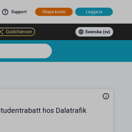
Support
Skapa konto
Logga in
Guldchansen
Svenska
(sv)
tudentrabatt hos Dalatrafik