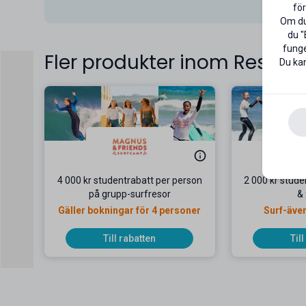
för
Om du 
du "
funge
Fler produkter inom Resor
Du kan
4 000 kr studentrabatt per person
2 000 kr stud
på grupp-surfresor
& 
Gäller bokningar för 4 personer
Surf-även
Till rabatten
Til