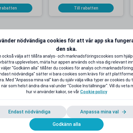
 rabatten
Till rabatten
vänder nödvändiga cookies för att vår app ska funge
den ska.
KAMPANJ
K
 också välja att tillåta analys- och marknadsföringscookies som hjäl
örbättra upplevelsen, mäta hur appen används och visa dig relevant inn
väljer "Godkänn alla" tillåter du cookies för analys och marknadsföring.
ndast nödvändiga" sätter vi bara cookies som krävs för att plattform
a. Med "Anpassa mina val" kan du själv välja vilka typer av cookies du ti
onnemang från 9
Upp till 50 % studentrabatt på
 när som helst ändra dina val under "Cookie Inställningar". Vill du veta
 i 5 månader
utvalda favoriter
hur vi använder kakor, se vår
Cookie policy
B extra Surf
Back to School Deals!
 rabatten
Till rabatten
Endast nödvändiga
Anpassa mina val
Godkänn alla