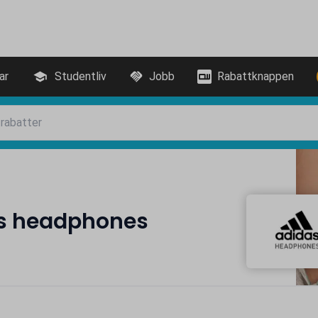
ar
Studentliv
Jobb
Rabattknappen
as headphones