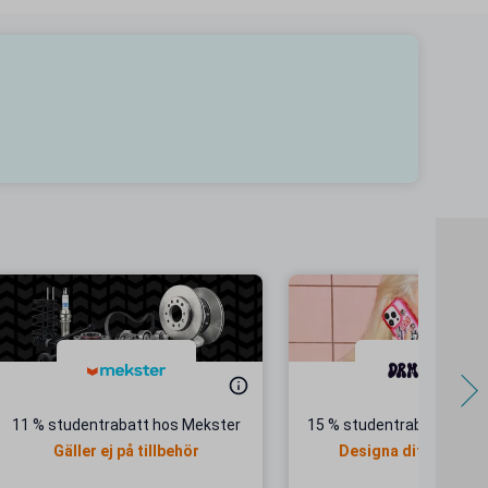
11 % studentrabatt hos Mekster
15 % studentrabatt hos 
Gäller ej på tillbehör
Designa ditt egna un
mobilskal!