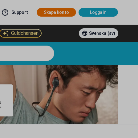
Support
Skapa konto
Logga in
Guldchansen
Svenska
(sv)