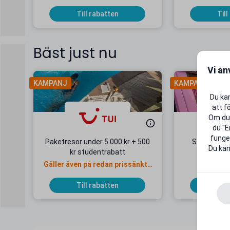
Till rabatten
Till
Bäst just nu
Vi an
KAMPANJ
KAMPANJ
Du kan
att f
Om du 
du "E
funger
Paketresor under 5 000 kr + 500
Studentab
Du kan
kr studentrabatt
kr/mån
Gäller även på redan prissänkta
+ 20 G
resor
Till rabatten
Till