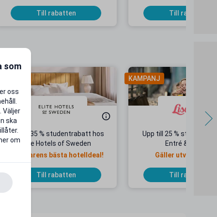
Till rabatten
Till rabatten
ra som
AMPANJ
KAMPANJ
per oss
ehåll.
 Väljer
en ska
llåter.
Upp till 35 % studentrabatt hos
Upp till 25 % studentrab
 mer om
Elite Hotels of Sweden
Entré & Åkpass
Sommarens bästa hotelldeal!
Gäller utvalda dat
Till rabatten
Till rabatten