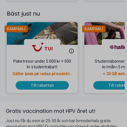
Bäst just nu
KAMPANJ
KAMPANJ
Paketresor under 5 000 kr + 500
Studentabonnema
kr studentrabatt
kr/mån i 5 m
Gäller även på redan prissänkta
+ 20 GB extr
resor
Till rabatten
Till rabat
Gratis vaccination mot HPV året ut!
Just nu får du som är 25-30 år och har livmoderhals gratis
vaccination mot HPV. Du som blev vaccinerad under skoltiden