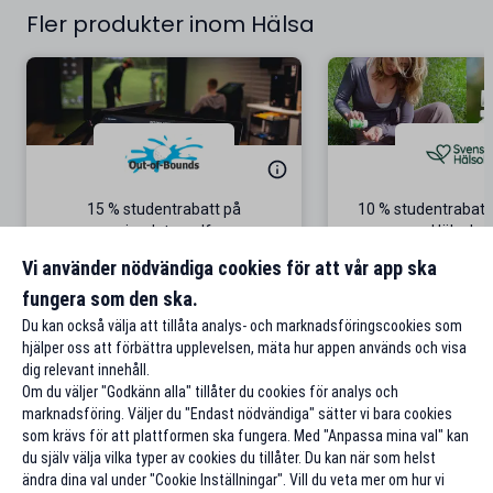
Fler produkter inom Hälsa
15 % studentrabatt på
10 % studentrabatt
simulatorgolf
Hälsokos
Från 100 kr/tim i Göteborg
Gäller på ordinar
Vi använder nödvändiga cookies för att vår app ska
fungera som den ska.
Till rabatten
Till rabat
Du kan också välja att tillåta analys- och marknadsföringscookies som
hjälper oss att förbättra upplevelsen, mäta hur appen används och visa
dig relevant innehåll.
Om du väljer "Godkänn alla" tillåter du cookies för analys och
marknadsföring. Väljer du "Endast nödvändiga" sätter vi bara cookies
som krävs för att plattformen ska fungera. Med "Anpassa mina val" kan
du själv välja vilka typer av cookies du tillåter. Du kan när som helst
ändra dina val under "Cookie Inställningar". Vill du veta mer om hur vi