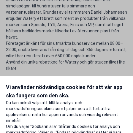
simglasögon till hundratusentals simmare och
vattenentusiaster. Grundat av elitsimmaren Daniel Johannesen
erbjuder Watery ett brett sortiment av produkter från välkända
märken som Speedo, TYR, Arena, Finis och MP, samt sitt eget
hållbara badklädesmärke tillverkat av återvunnen plast från
havet.
Företaget är känt för sin utmärkta kundservice mellan 08:00–
22:00, snabb leverans från dag till dag och 365 dagars returrätt,
vilket har resulterat i över 650 000 nöjda kunder.
Använd din unika rabattkod för Watery och gör studentlivet lite
rikare.
Frågor & svar
Vi använder nödvändiga cookies för att vår app
ska fungera som den ska.
Rapportera ett problem
Du kan också välja att tillåta analys- och
marknadsföringscookies som hjälper oss att förbättra
upplevelsen, mäta hur appen används och visa dig relevant
innehåll.
Om du väljer "Godkänn alla" tillåter du cookies för analys och
marknadsföring. Väljer du "Endast nödvändiga" sätter vi bara