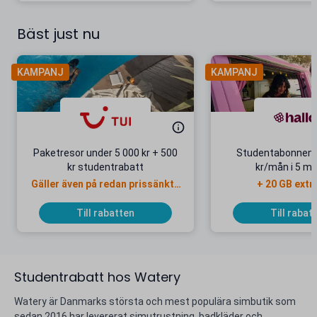
Bäst just nu
KAMPANJ
KAMPANJ
Paketresor under 5 000 kr + 500
Studentabonnema
kr studentrabatt
kr/mån i 5 m
Gäller även på redan prissänkta
+ 20 GB extr
resor
Till rabatten
Till rabat
Studentrabatt hos Watery
Watery är Danmarks största och mest populära simbutik som
sedan 2016 har levererat simutrustning, badkläder och