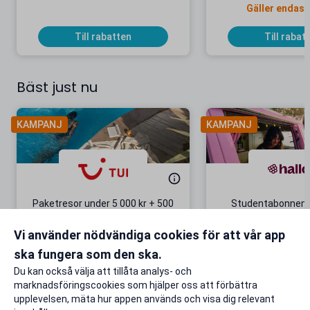
Gäller endast
Till rabatten
Till rabat
Bäst just nu
KAMPANJ
KAMPANJ
Paketresor under 5 000 kr + 500
Studentabonnema
kr studentrabatt
kr/mån i 5 m
Vi använder nödvändiga cookies för att vår app
Gäller även på redan prissänkta
+ 20 GB extr
resor
ska fungera som den ska.
Till rabatten
Till rabat
Du kan också välja att tillåta analys- och
marknadsföringscookies som hjälper oss att förbättra
upplevelsen, mäta hur appen används och visa dig relevant