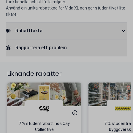
funktionella och stilfulla miljöer.
Använd din unika rabattkod för Vida XL och gör studentlivet lite
rikare.
Rabattfakta
Rapportera ett problem
Liknande rabatter
7 % studentrabatt hos Cay
7 % studentrab
Collective
byggöversko